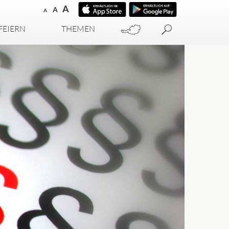
A
A
A
FEIERN
THEMEN