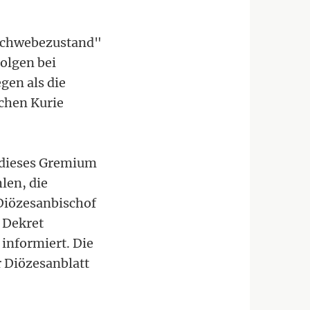
"Schwebezustand"
Folgen bei
gen als die
chen Kurie
 dieses Gremium
len, die
Diözesanbischof
 Dekret
informiert. Die
r Diözesanblatt