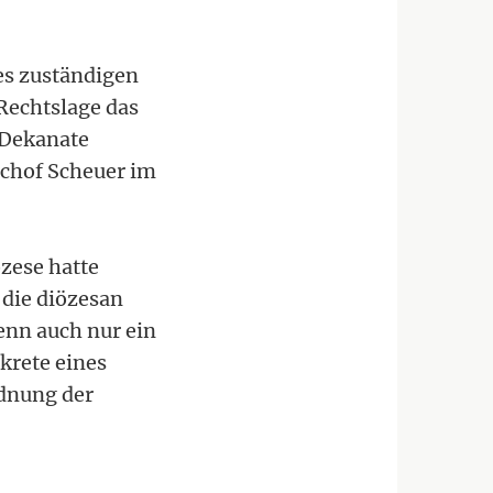
es zuständigen
Rechtslage das
n Dekanate
chof Scheuer im
zese hatte
 die diözesan
enn auch nur ein
krete eines
rdnung der