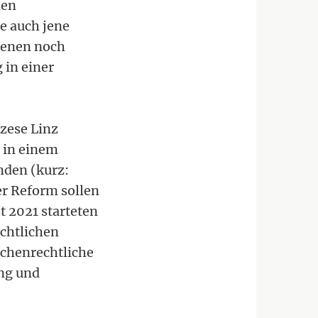
nen
 auch jene
denen noch
in einer
özese Linz
n in einem
nden (kurz:
er Reform sollen
t 2021 starteten
echtlichen
rchenrechtliche
ing und