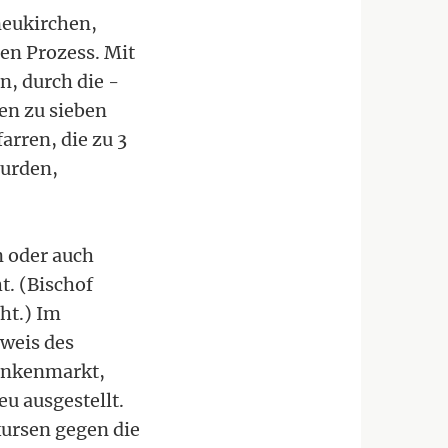
neukirchen,
en Prozess. Mit
, durch die -
en zu sieben
arren, die zu 3
wurden,
n oder auch
. (Bischof
ht.) Im
weis des
rankenmarkt,
u ausgestellt.
ursen gegen die