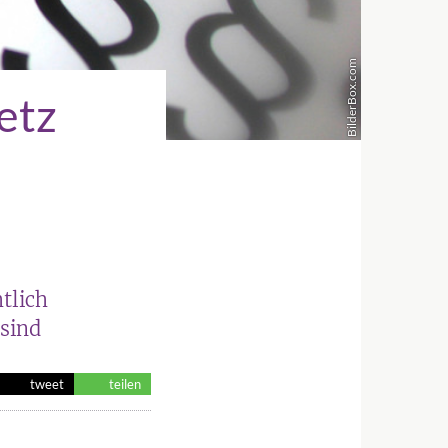
BilderBox.com
etz
tlich
sind
tweet
teilen