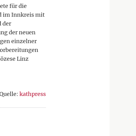
te für die
 im Innkreis mit
d der
ung der neuen
egen einzelner
Vorbereitungen
iözese Linz
Quelle:
kathpress