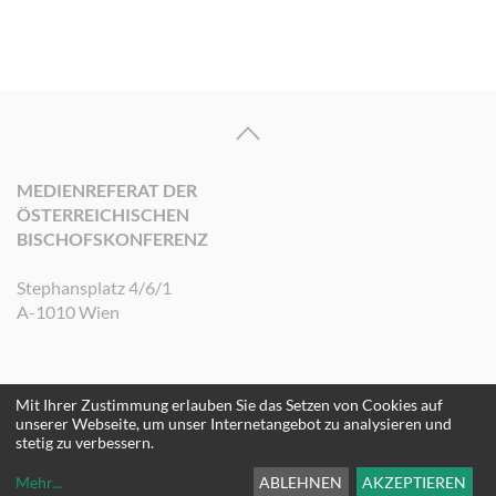
MEDIENREFERAT DER
ÖSTERREICHISCHEN
BISCHOFSKONFERENZ
Stephansplatz 4/6/1
A-1010 Wien
Mit Ihrer Zustimmung erlauben Sie das Setzen von Cookies auf
©2026 Medienreferat der Österreichischen Bischofskonferenz. Alle Rechte
unserer Webseite, um unser Internetangebot zu analysieren und
vorbehalten.
stetig zu verbessern.
Mehr
...
ABLEHNEN
AKZEPTIEREN