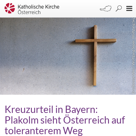
Erzdiözese Wien/ Wolfgang Seper, Wolfgang Seper
Kreuzurteil in Bayern:
Plakolm sieht Österreich auf
toleranterem Weg