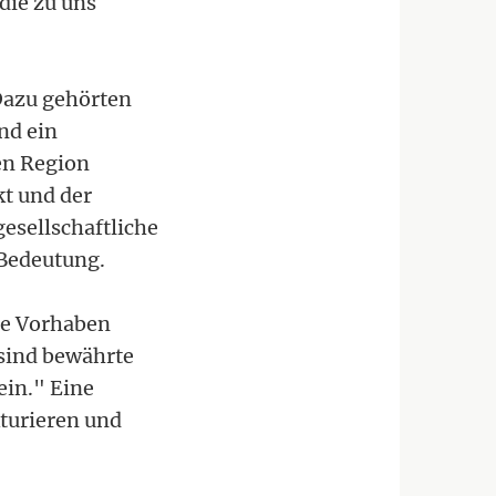
die zu uns
Dazu gehörten
nd ein
en Region
t und der
esellschaftliche
Bedeutung.
ese Vorhaben
 sind bewährte
ein." Eine
kturieren und