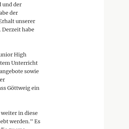
d und der
abe der
Erhalt unserer
 Derzeit habe
Junior High
ktem Unterricht
enangebote sowie
er
ass Göttweig ein
weiter in diese
lebt werden." Es