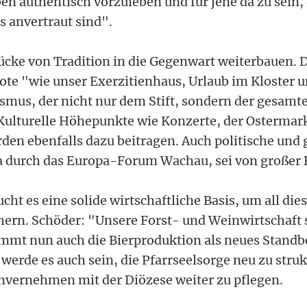
en authentisch vorzuleben und für jene da zu sein, 
 anvertraut sind".
ücke von Tradition in die Gegenwart weiterbauen. 
bote "wie unser Exerzitienhaus, Urlaub im Kloster u
ismus, der nicht nur dem Stift, sondern der gesamt
ulturelle Höhepunkte wie Konzerte, der Ostermark
en ebenfalls dazu beitragen. Auch politische und g
a durch das Europa-Forum Wachau, sei von großer 
ucht es eine solide wirtschaftliche Basis, um all di
ichern. Schöder: "Unsere Forst- und Weinwirtschaft
mmt nun auch die Bierproduktion als neues Standb
werde es auch sein, die Pfarrseelsorge neu zu stru
invernehmen mit der Diözese weiter zu pflegen.