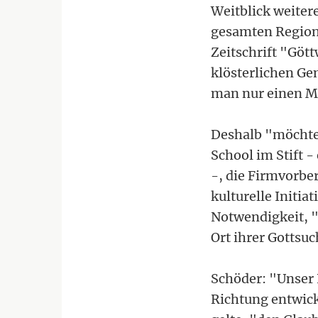
Weitblick weiter
gesamten Region"
Zeitschrift "Gött
klösterlichen Ge
man nur einen Mi
Deshalb "möchten
School im Stift 
-, die Firmvorbe
kulturelle Initi
Notwendigkeit, "
Ort ihrer Gottsuc
Schöder: "Unser K
Richtung entwick