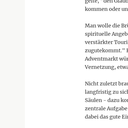
gelte, "den Glaub
kommen oder uns
Man wolle die Br
spirituelle Ange
verstärkter Tour
zugutekommt." K
Adventmarkt würd
Vernetzung, etw
Nicht zuletzt bra
langfristig zu s
Säulen - dazu ko
zentrale Aufgabe 
dabei das gute E