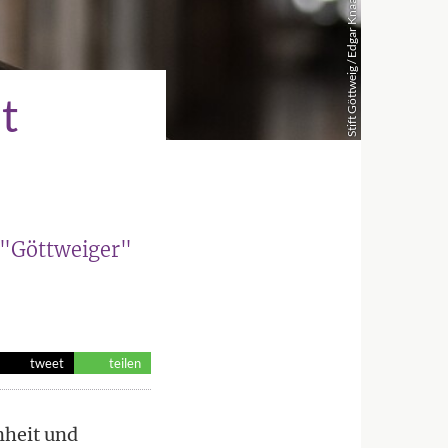
Stift Göttweig / Edgar Knaack
t
t "Göttweiger"
tweet
teilen
nheit und