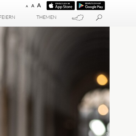
A
A
A
FEIERN
THEMEN