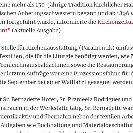
eine mehr als 150-jährige Tradition kirchlicher H
lgischen Anbetungsschwestern begann und ab 1896 
n fortgeführt wurde, informierte die
Kirchenzeitun
unt"
(aktuelle Ausgabe).
 Stelle für Kirchenausstattung (Paramentik) umfas
Textilien, die für die Liturgie benötigt werden, wi
ronleichnamsbaldachinen sowie die Restaurierung
der letzten Aufträge war eine Prozessionsfahne für d
tte September bei einer Wallfahrt gesegnet werden 
t Sr. Bernadette Hofer, Sr. Prameela Rodrigues und 
sfrauen in der Werkstätte tätig. Sr. Bernadette wa
amentik aktiv und übernahm neben der textilen Arbe
 Aufgaben wie Buchhaltung und Materialbeschaffu