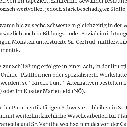
n von ihr tapeziert, zahlreiche Gewänder restaurier
risch wertvoller, jedoch stark beschädigter Stoffe.
waren bis zu sechs Schwestern gleichzeitig in der W
usätzlich auch in Bildungs- oder Sozialeinrichtung
igen Monaten unterstützte Sr. Gertrud, mittlerweile
amentik.
zur Schließung erfolgte in einer Zeit, in der liturg
nline-Plattformen oder spezialisierte Werkstätte
werden, so "Kirche bunt". Alternativen bestehen i
) oder im Kloster Marienfeld (NÖ).
in der Paramentik tätigen Schwestern bleiben in St. 
immt weiterhin kirchliche Wäschearbeiten für Pfa
ameela und Sr. Vanitha wechseln in das von der Ca