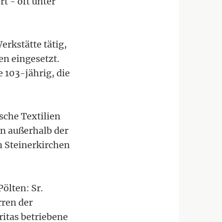
t - oft unter
erkstätte tätig,
en eingesetzt.
 103-jährig, die
ische Textilien
n außerhalb der
n Steinerkirchen
Pölten: Sr.
rren der
ritas betriebene