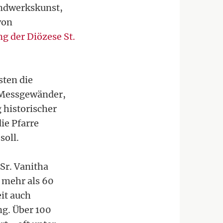
andwerkskunst,
von
g der Diözese St.
sten die
e Messgewänder,
 historischer
ie Pfarre
soll.
Sr. Vanitha
r mehr als 60
it auch
ng. Über 100