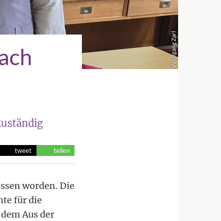
Wolfgang Zarl
nach
zuständig
tweet
teilen
ssen worden. Die
te für die
t dem Aus der