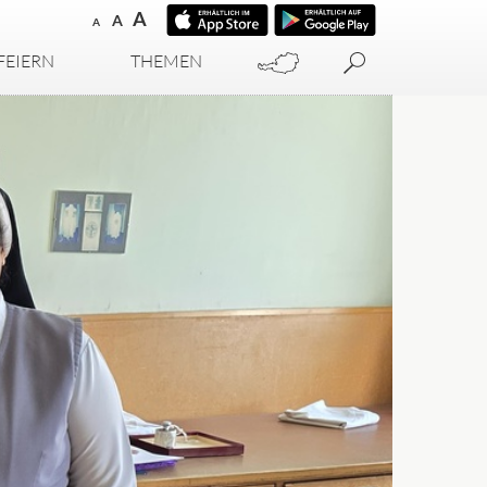
A
A
A
FEIERN
THEMEN