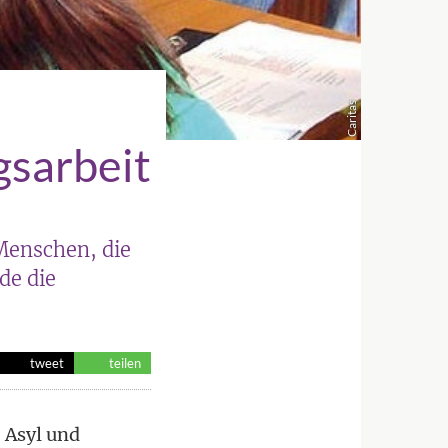
Caritas
gsarbeit
 Menschen, die
de die
tweet
teilen
 Asyl und