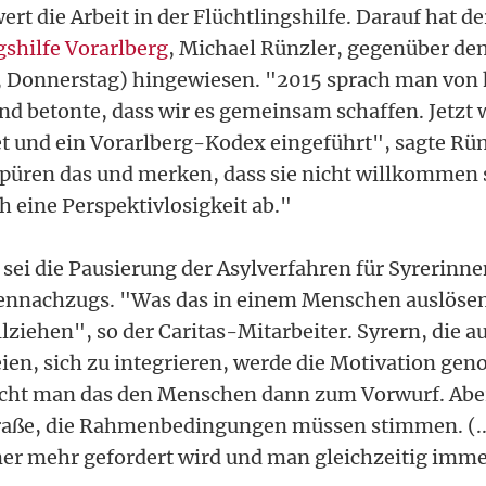
rt die Arbeit in der Flüchtlingshilfe. Darauf hat de
gshilfe Vorarlberg
, Michael Rünzler, gegenüber de
 Donnerstag) hingewiesen. "2015 sprach man von
d betonte, dass wir es gemeinsam schaffen. Jetzt w
t und ein Vorarlberg-Kodex eingeführt", sagte Rün
üren das und merken, dass sie nicht willkommen s
h eine Perspektivlosigkeit ab."
 sei die Pausierung der Asylverfahren für Syrerinn
iennachzugs. "Was das in einem Menschen auslöse
ziehen", so der Caritas-Mitarbeiter. Syrern, die a
en, sich zu integrieren, werde die Motivation ge
cht man das den Menschen dann zum Vorwurf. Aber 
raße, die Rahmenbedingungen müssen stimmen. (..
er mehr gefordert wird und man gleichzeitig imme