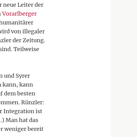
r neue Leiter der
n
Vorarlberger
 humanitärer
ird von illegaler
zler der Zeitung.
ind. Teilweise
en und Syrer
n kann, kann
uf dem besten
nommen. Rünzler:
Integration ist
.) Man hat das
r weniger bereit