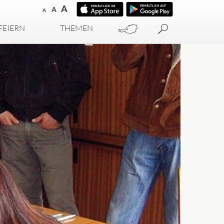
A
A
A
FEIERN
THEMEN