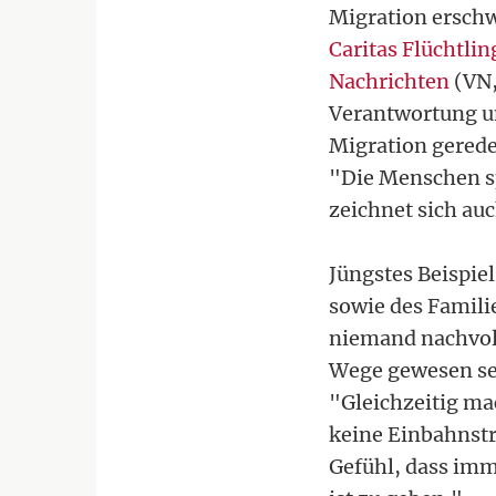
Migration erschwe
Caritas Flüchtlin
Nachrichten
(VN,
Verantwortung un
Migration gerede
"Die Menschen sp
zeichnet sich auc
Jüngstes Beispiel
sowie des Famil
niemand nachvoll
Wege gewesen sei
"Gleichzeitig ma
keine Einbahnst
Gefühl, dass imm