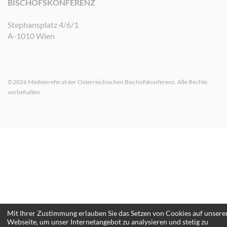
BISCHOFSKONFERENZ
Stephansplatz 4/6/1
A-1010 Wien
©2026 Medienreferat der Österreichischen Bischofskonferenz. Alle Rechte
vorbehalten.
Mit Ihrer Zustimmung erlauben Sie das Setzen von Cookies auf unsere
Webseite, um unser Internetangebot zu analysieren und stetig zu