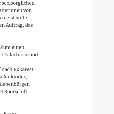
r seelsorglichen
kanerinnen von
 meist stille
n Auftrag, das
: Zum einen
ür Obdachlose und
f nach Bukarest
raßenkinder,
 Siebenbürgen
gt Sporschill
. Karina