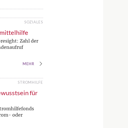
SOZIALES
mittelhilfe
resight: Zahl der
ndenaufruf
MEHR
STROMHILFE
ewusstsein für
tromhilfefonds
trom- oder