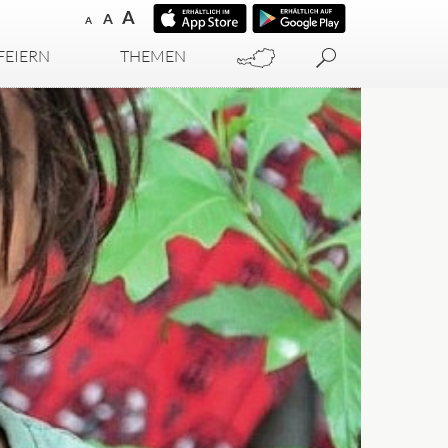
A
A
A
FEIERN
THEMEN