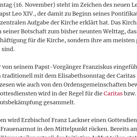
ag (16. November) steht im Zeichen des neuen L
pst Leo XIV., der damit zu Beginn seines Pontifika
zentralen Aufgabe der Kirche erklärt hat. Das Kir
in seiner Botschaft zum bisher neunten Welttag, da
häftigung für die Kirche, sondern ihre am meisten 
 sind.
7 von seinem Papst-Vorgänger Franziskus eingefüh
ich traditionell mit dem Elisabethsonntag der Cari
özesen wie auch von den Ordensgemeinschaften be
Gottesdiensten wird in der Regel für die
Caritas
bzw. 
mutsbekämpfung gesammelt.
m wird Erzbischof Franz Lackner einen Gottesdien
Frauenarmut in den Mittelpunkt rücken. Bereits am