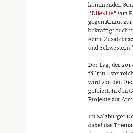
kommenden Sonnt
"Dilexi te"
von Pa
gegen Armut zur 
bekräftigt auch 
keine Zusatzbesc
und Schwestern"
Der Tag, der 201
fällt in Österre
wird von den Di
gefeiert. In den 
Projekte zur Ar
Im Salzburger Do
dabei das Thema 