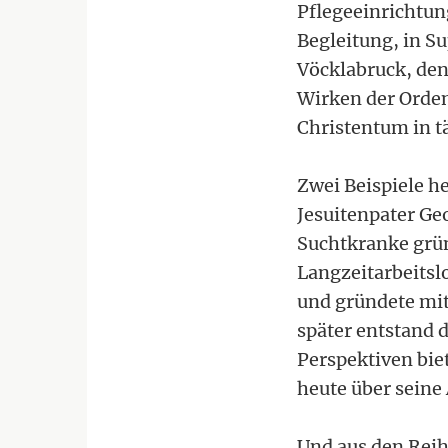
Pflegeeinrichtung
Begleitung, in S
Vöcklabruck, den 
Wirken der Orde
Christentum in t
Zwei Beispiele h
Jesuitenpater Ge
Suchtkranke grün
Langzeitarbeitslo
und gründete mit
später entstand 
Perspektiven biet
heute über seine
Und aus den Reih