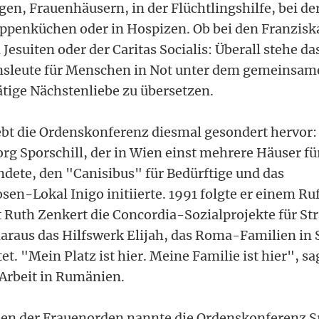
en, Frauenhäusern, in der Flüchtlingshilfe, bei de
uppenküchen oder in Hospizen. Ob bei den Franzis
Jesuiten oder der Caritas Socialis: Überall stehe das
nsleute für Menschen in Not unter dem gemeinsame
ätige Nächstenliebe zu übersetzen.
ebt die Ordenskonferenz diesmal gesondert hervor
org Sporschill, der in Wien einst mehrere Häuser f
dete, den "Canisibus" für Bedürftige und das
sen-Lokal Inigo initiierte. 1991 folgte er einem Ru
 Ruth Zenkert die Concordia-Sozialprojekte für St
daraus das Hilfswerk Elijah, das Roma-Familien in
et. "Mein Platz ist hier. Meine Familie ist hier", sa
 Arbeit in Rumänien.
en der Frauenorden nannte die Ordenskonferenz Sr