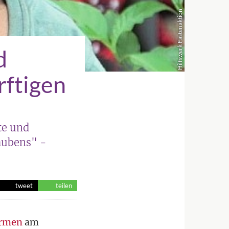
Hilfswerk Fastenaktion
d
rftigen
te und
aubens" -
tweet
teilen
Armen
am