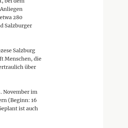
t, bei dem
 Anliegen
etwa 280
d Salzburger
özese Salzburg
lft Menschen, die
rtraulich über
15. November im
rn (Beginn: 16
eplant ist auch