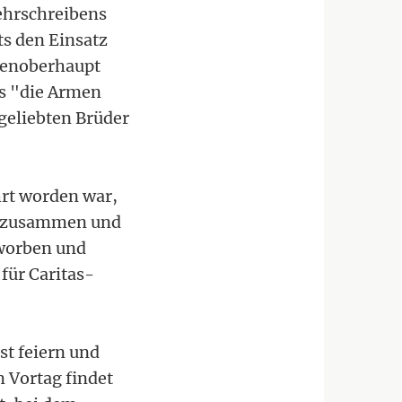
ehrschreibens
ts den Einsatz
chenoberhaupt
ss "die Armen
geliebten Brüder
rt worden war,
tas zusammen und
worben und
für Caritas-
st feiern und
 Vortag findet