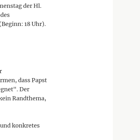
menstag der Hl.
 des
(Beginn: 18 Uhr).
r
Armen, dass Papst
egnet". Der
"kein Randthema,
 und konkretes