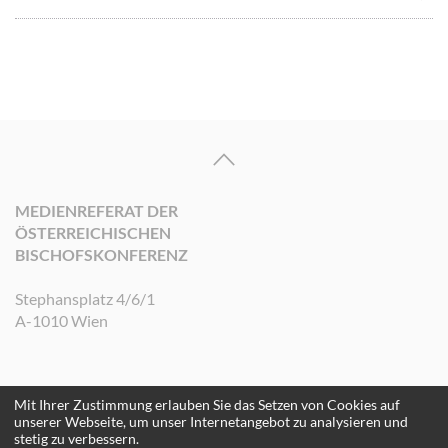
MEDIENREFERAT DER
ÖSTERREICHISCHEN
BISCHOFSKONFERENZ
Stephansplatz 4/6/1
A-1010 Wien
Mit Ihrer Zustimmung erlauben Sie das Setzen von Cookies auf
©2026 Medienreferat der Österreichischen Bischofskonferenz. Alle Rechte
unserer Webseite, um unser Internetangebot zu analysieren und
vorbehalten.
stetig zu verbessern.