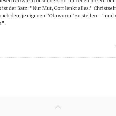
diesen Ohrwurm besonders oft im Leben hören. De
ist der Satz: "Nur Mut, Gott lenkt alles." Christsei
 nach dem je eigenen "Ohrwurm" zu stellen - "und v
n".