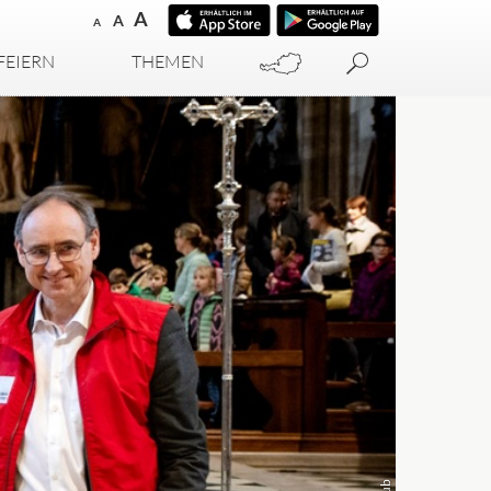
A
A
A
FEIERN
THEMEN