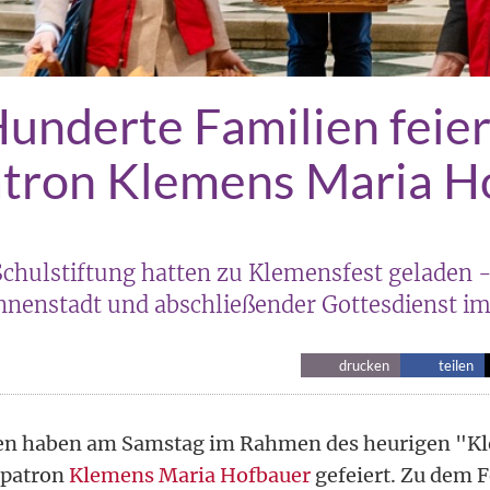
underte Familien feie
atron Klemens Maria H
chulstiftung hatten zu Klemensfest geladen -
nnenstadt und abschließender Gottesdienst 
drucken
teilen
en haben am Samstag im Rahmen des heurigen "K
tpatron
Klemens Maria Hofbauer
gefeiert. Zu dem F