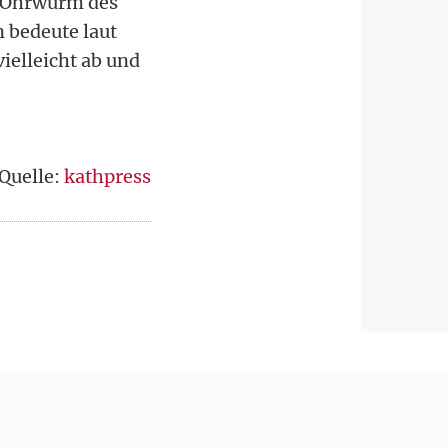
r Ohrwurm des
n bedeute laut
ielleicht ab und
Quelle:
kathpress