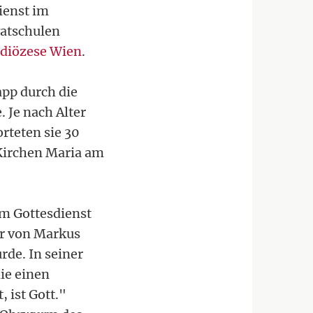
ienst im
vatschulen
zdiözese Wien
.
app durch die
 Je nach Alter
rteten sie 30
Kirchen Maria am
m Gottesdienst
er von Markus
rde. In seiner
ie einen
 ist Gott."