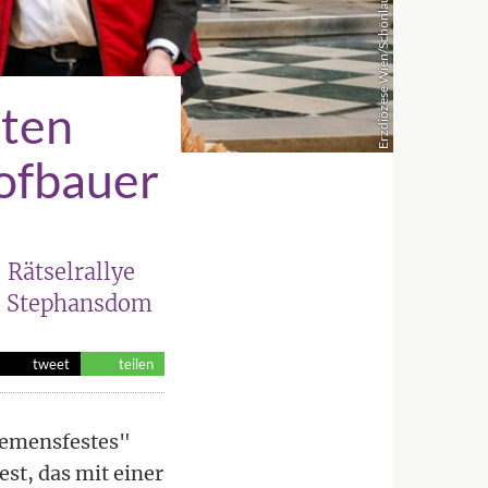
Erzdiözese Wien/Schönlaub
rten
ofbauer
 Rätselrallye
im Stephansdom
tweet
teilen
lemensfestes"
est, das mit einer