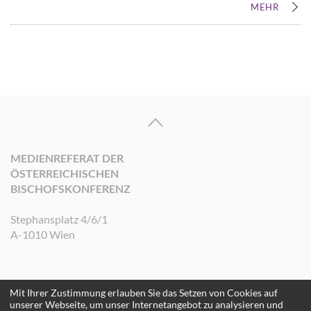
MEHR
MEDIENREFERAT DER
ÖSTERREICHISCHEN
BISCHOFSKONFERENZ
Stephansplatz 4/6/1
A-1010 Wien
Mit Ihrer Zustimmung erlauben Sie das Setzen von Cookies auf
©2026 Medienreferat der Österreichischen Bischofskonferenz. Alle Rechte
unserer Webseite, um unser Internetangebot zu analysieren und