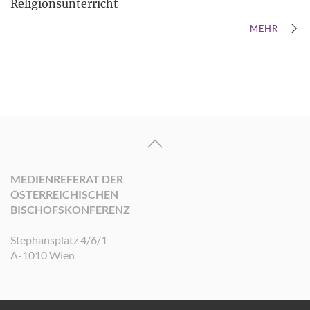
Religionsunterricht
MEHR
MEDIENREFERAT DER
ÖSTERREICHISCHEN
BISCHOFSKONFERENZ
Stephansplatz 4/6/1
A-1010 Wien