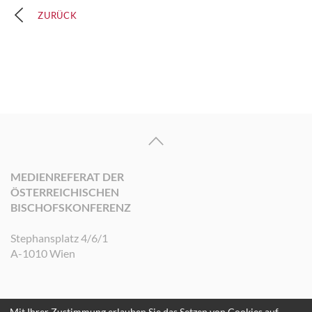
ZURÜCK
MEDIENREFERAT DER
ÖSTERREICHISCHEN
BISCHOFSKONFERENZ
Stephansplatz 4/6/1
A-1010 Wien
Mit Ihrer Zustimmung erlauben Sie das Setzen von Cookies auf