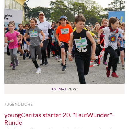
19. MAI
2026
JUGENDLICHE
youngCaritas startet 20. "LaufWunder"-
Runde