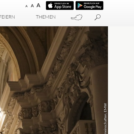
A
A
A
FEIERN
THEMEN