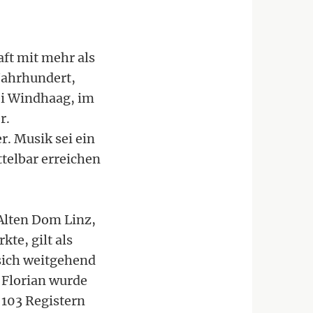
aft mit mehr als
Jahrhundert,
bei Windhaag, im
r.
r. Musik sei ein
telbar erreichen
 Alten Dom Linz,
te, gilt als
sich weitgehend
. Florian wurde
 103 Registern