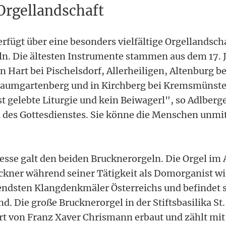
 Orgellandschaft
rfügt über eine besonders vielfältige Orgellandsch
n. Die ältesten Instrumente stammen aus dem 17. 
n Hart bei Pischelsdorf, Allerheiligen, Altenburg 
n Baumgartenberg und in Kirchberg bei Kremsmünste
 gelebte Liturgie und kein Beiwagerl", so Adlberge
l des Gottesdienstes. Sie könne die Menschen unmit
esse galt den beiden Brucknerorgeln. Die Orgel im
ckner während seiner Tätigkeit als Domorganist wirk
endsten Klangdenkmäler Österreichs und befindet 
d. Die große Brucknerorgel in der Stiftsbasilika St
rt von Franz Xaver Chrismann erbaut und zählt mit