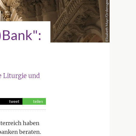
Elisabeth Mayr/Ordensgemeinschaften, EMW
)Bank":
e Liturgie und
tweet
teilen
terreich haben
banken beraten.