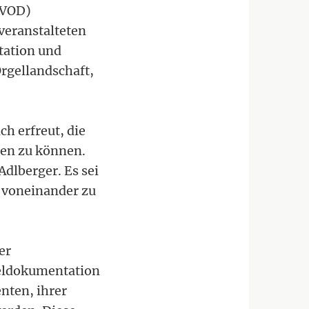
(VOD)
veranstalteten
tation und
Orgellandschaft,
ch erfreut, die
ten zu können.
dlberger. Es sei
d voneinander zu
er
geldokumentation
nten, ihrer