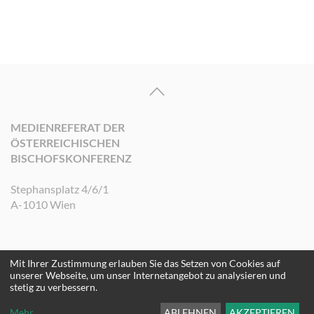
MEDIENREFERAT DER
ÖSTERREICHISCHEN
BISCHOFSKONFERENZ
Stephansplatz 4/6/1
A-1010 Wien
Mit Ihrer Zustimmung erlauben Sie das Setzen von Cookies auf
©2026 Medienreferat der Österreichischen Bischofskonferenz. Alle Rechte
unserer Webseite, um unser Internetangebot zu analysieren und
vorbehalten.
stetig zu verbessern.
Mehr
...
ABLEHNEN
AKZEPTIEREN