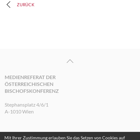
ZURÜCK
MEDIENREFERAT DER
ÖSTERREICHISCHEN
BISCHOFSKONFERENZ
Stephansplatz 4/6/1
A-1010 Wien
Mit Ihrer Zustimmung erlauben Sie das Setzen von Cookies auf
©2026 Medienreferat der Österreichischen Bischofskonferenz. Alle Rechte