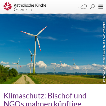
Erwin Wodicka - wodicka@aon.at, Erwin Wodicka
Klimaschutz: Bischof und
NGOs mahnen künftige