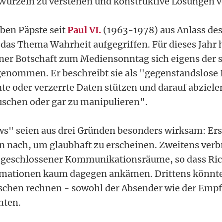
 Wurzeln zu verstehen und konstruktive Lösungen 
ben Päpste seit
Paul VI.
(1963-1978) aus Anlass de
as Thema Wahrheit aufgegriffen. Für dieses Jahr 
iner Botschaft zum Mediensonntag sich eigens der
nommen. Er beschreibt sie als "gegenstandslose 
nte oder verzerrte Daten stützen und darauf abziele
uschen oder gar zu manipulieren".
s" seien aus drei Gründen besonders wirksam: Ers
n nach, um glaubhaft zu erscheinen. Zweitens verbr
v geschlossener Kommunikationsräume, so dass Ric
rmationen kaum dagegen ankämen. Drittens könnte
schen rechnen - sowohl der Absender wie der Empf
hten.