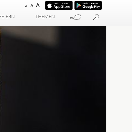
A
A
A
FEIERN
THEMEN