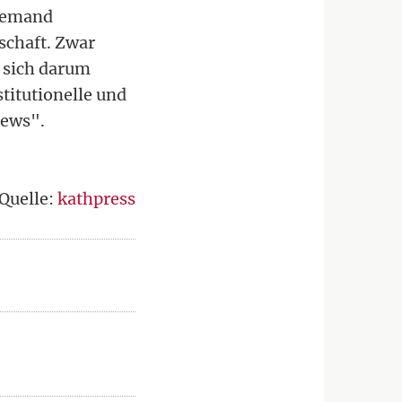
niemand
tschaft. Zwar
e sich darum
titutionelle und
News".
Quelle:
kathpress