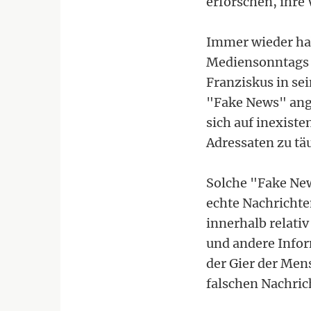
erforschen, ihre
Immer wieder ha
Mediensonntags d
Franziskus in se
"Fake News" ange
sich auf inexiste
Adressaten zu tä
Solche "Fake New
echte Nachrichte
innerhalb relati
und andere Info
der Gier der Men
falschen Nachric