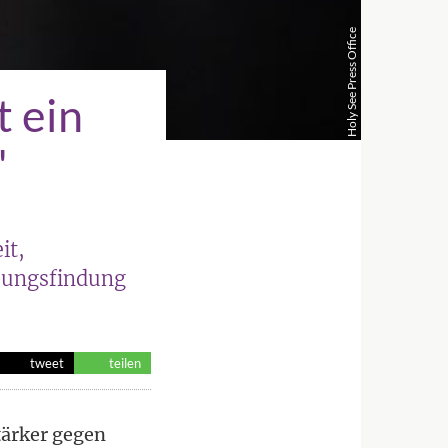
Holy See Press Office
t ein
"
it,
sungsfindung
tweet
teilen
stärker gegen