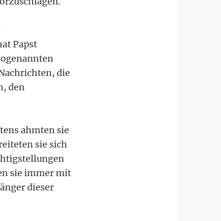
vorzuschlagen.
s
hat Papst
 sogenannten
Nachrichten, die
n, den
tens ahmten sie
eiteten sie sich
htigstellungen
n sie immer mit
änger dieser