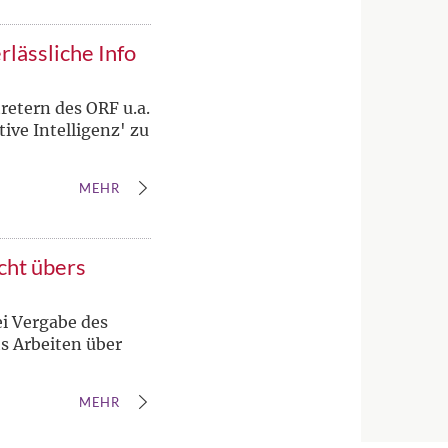
lässliche Info
retern des ORF u.a.
ve Intelligenz' zu
MEHR
cht übers
ei Vergabe des
hs Arbeiten über
MEHR