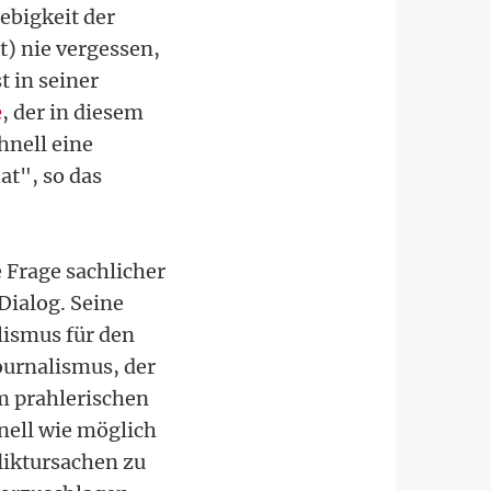
ebigkeit der
t) nie vergessen,
t in seiner
e
, der in diesem
hnell eine
at", so das
e Frage sachlicher
Dialog. Seine
alismus für den
ournalismus, der
em prahlerischen
nell wie möglich
liktursachen zu