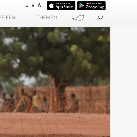
A
A
A
FEIERN
THEMEN