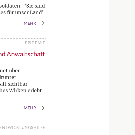
soldaten: "Sie sind
zes für unser Land"
MEHR
EPIDEMIE
und Anwaltschaft
.net über
itunter
ft sichtbar
ches Wirken erlebt
MEHR
ENTWICKLUNGSHILFE