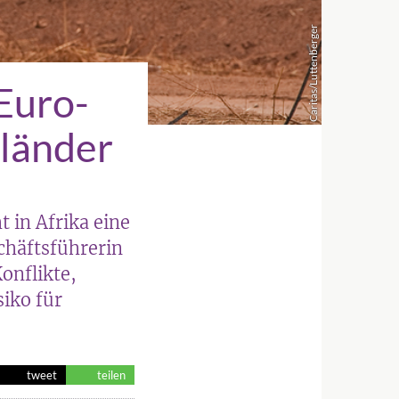
Caritas/Luttenberger
Euro-
länder
 in Afrika eine
häftsführerin
onflikte,
iko für
tweet
teilen