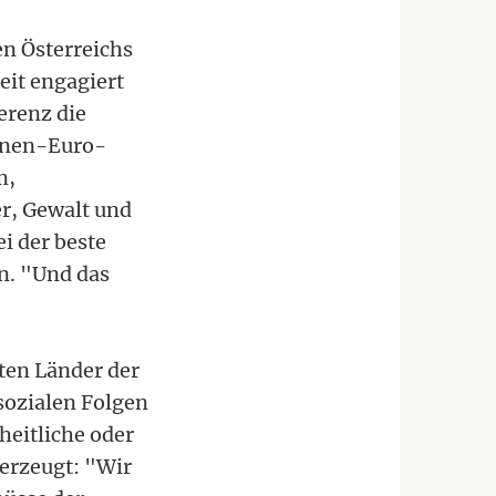
en Österreichs
it engagiert
erenz die
ionen-Euro-
m,
r, Gewalt und
i der beste
n. "Und das
sten Länder der
sozialen Folgen
heitliche oder
berzeugt: "Wir