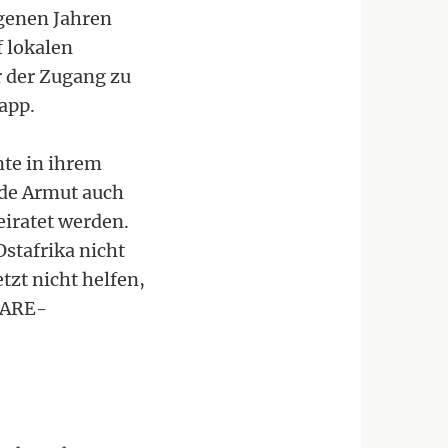
genen Jahren
 lokalen
r der Zugang zu
app.
nte in ihrem
nde Armut auch
iratet werden.
stafrika nicht
zt nicht helfen,
 CARE-