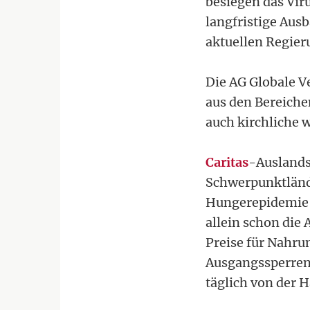
besiegen das Vir
langfristige Aus
aktuellen Regie
Die AG Globale V
aus den Bereich
auch kirchliche 
Caritas
-Auslands
Schwerpunktlände
Hungerepidemie f
allein schon die
Preise für Nahru
Ausgangssperren 
täglich von der