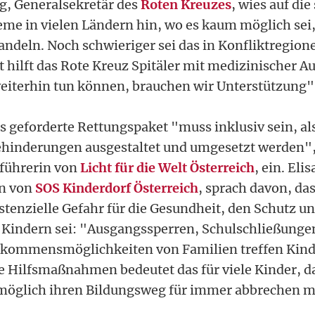
g, Generalsekretär des
Roten Kreuzes
, wies auf di
me in vielen Ländern hin, wo es kaum möglich sei
andeln. Noch schwieriger sei das in Konfliktregione
 hilft das Rote Kreuz Spitäler mit medizinischer A
eiterhin tun können, brauchen wir Unterstützung",
 geforderte Rettungspaket "muss inklusiv sein, al
hinderungen ausgestaltet und umgesetzt werden"
sführerin von
Licht für die Welt Österreich
, ein. Eli
in von
SOS Kinderdorf Österreich
, sprach davon, da
stenzielle Gefahr für die Gesundheit, den Schutz un
 Kindern sei: "Ausgangssperren, Schulschließunge
nkommensmöglichkeiten von Familien treffen Kinde
Hilfsmaßnahmen bedeutet das für viele Kinder, das
öglich ihren Bildungsweg für immer abbrechen m