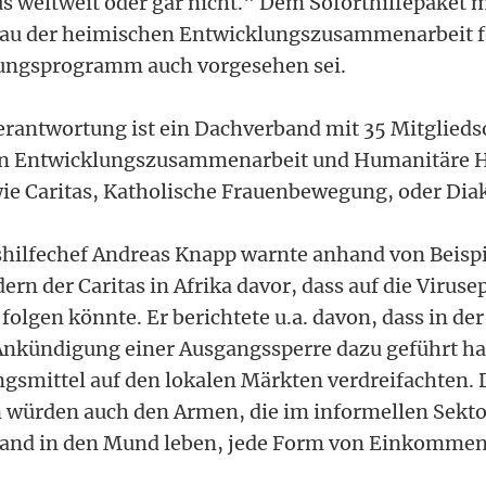
us weltweit oder gar nicht." Dem Soforthilfepaket 
bau der heimischen Entwicklungszusammenarbeit fo
rungsprogramm auch vorgesehen sei.
erantwortung ist ein Dachverband mit 35 Mitglied
en Entwicklungszusammenarbeit und Humanitäre Hi
wie Caritas, Katholische Frauenbewegung, oder Dia
hilfechef Andreas Knapp warnte anhand von Beispi
rn der Caritas in Afrika davor, dass auf die Viruse
olgen könnte. Er berichtete u.a. davon, dass in de
 Ankündigung einer Ausgangssperre dazu geführt hab
ngsmittel auf den lokalen Märkten verdreifachten. 
würden auch den Armen, die im informellen Sektor
 Hand in den Mund leben, jede Form von Einkomme