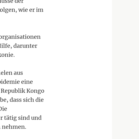
müsse der
lgen, wie er im
sorganisationen
lfe, darunter
konie.
elen aus
pidemie eine
r Republik Kongo
e, dass sich die
Die
 tätig sind und
n nehmen.