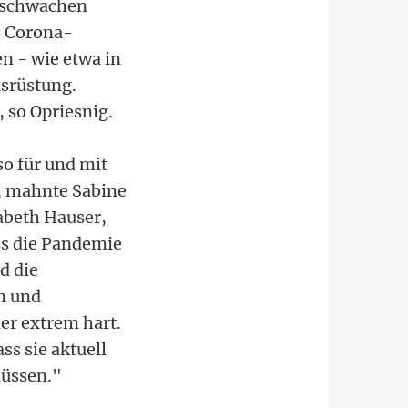
e schwachen
, Corona-
n - wie etwa in
usrüstung.
 so Opriesnig.
so für und mit
, mahnte Sabine
sabeth Hauser,
ss die Pandemie
d die
n und
r extrem hart.
s sie aktuell
üssen."