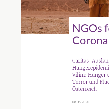
NGOs f
Coronap
Caritas-Ausland
Hungerepidemie
Vilim: Hunger u
Terror und Flü
Österreich
08.05.2020