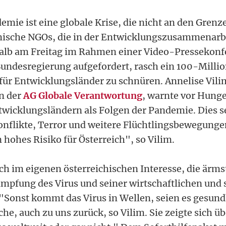
mie ist eine globale Krise, die nicht an den Grenz
mische NGOs, die in der Entwicklungszusammenarbe
alb am Freitag im Rahmen einer Video-Pressekonf
Bundesregierung aufgefordert, rasch ein 100-Mill
 für Entwicklungsländer zu schnüren. Annelise Vili
n der
AG Globale Verantwortung
, warnte vor Hunge
ntwicklungsländern als Folgen der Pandemie. Dies se
nflikte, Terror und weitere Flüchtlingsbewegunge
 hohes Risiko für Österreich", so Vilim.
uch im eigenen österreichischen Interesse, die ärm
ämpfung des Virus und seiner wirtschaftlichen und 
 "Sonst kommt das Virus in Wellen, seien es gesund
che, auch zu uns zurück, so Vilim. Sie zeigte sich ü