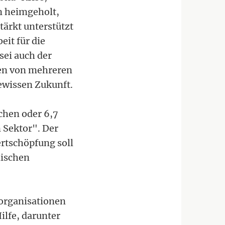
en heimgeholt,
tärkt unterstützt
eit für die
sei auch der
ßen von mehreren
ewissen Zukunft.
chen oder 6,7
 Sektor". Der
rtschöpfung soll
hischen
sorganisationen
lfe, darunter