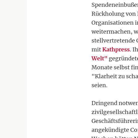
Spendeneinbußen,
Rückholung von 
Organisationen i
weitermachen, w
stellvertretende 
mit
Kathpress
. I
Welt"
gegründete
Monate selbst fi
"Klarheit zu sch
seien.
Dringend notwend
zivilgesellschaft
Geschäftsführeri
angekündigte Coro