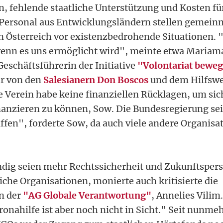
 fehlende staatliche Unterstützung und Kosten fü
Personal aus Entwicklungsländern stellen gemeinn
n Österreich vor existenzbedrohende Situationen. 
enn es uns ermöglicht wird", meinte etwa Mariam
Geschäftsführerin der Initiative
"Volontariat beweg
hr von den
Salesianern Don Boscos
und dem Hilfsw
 Verein habe keine finanziellen Rücklagen, um sic
nanzieren zu können, Sow. Die Bundesregierung sei
affen", forderte Sow, da auch viele andere Organisa
ig seien mehr Rechtssicherheit und Zukunftspers
liche Organisationen, monierte auch kritisierte die
n der
"AG Globale Verantwortung"
, Annelies Vilim
nahilfe ist aber noch nicht in Sicht." Seit nunmeh