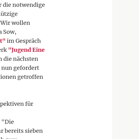
r die notwendige
ützige
"Wir wollen
a Sow,
t"
im Gespräch
erk
"Jugend Eine
h die nächsten
 nun gefordert
tionen getroffen
pektiven für
. "Die
r bereits sieben