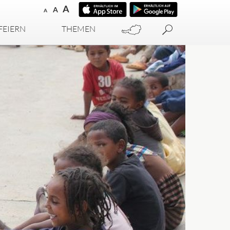
A
A
A
FEIERN
THEMEN