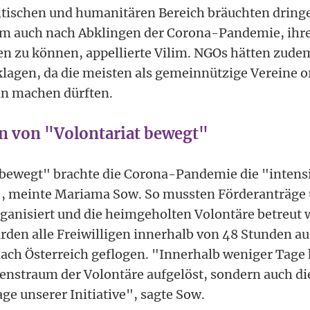
itischen und humanitären Bereich bräuchten dring
um auch nach Abklingen der Corona-Pandemie, ihre
en zu können, appellierte Vilim. NGOs hätten zud
klagen, da die meisten als gemeinnützige Vereine or
nn machen dürften.
n von "Volontariat bewegt"
 bewegt" brachte die Corona-Pandemie die "intensiv
n", meinte Mariama Sow. So mussten Förderanträg
rganisiert und die heimgeholten Volontäre betreut
den alle Freiwilligen innerhalb von 48 Stunden a
ch Österreich geflogen. "Innerhalb weniger Tage 
benstraum der Volontäre aufgelöst, sondern auch di
ge unserer Initiative", sagte Sow.