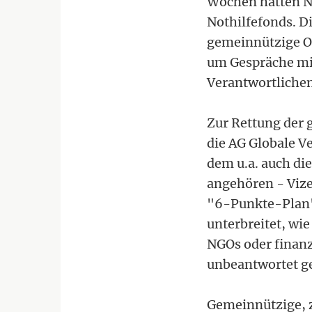
Wochen hätten N
Nothilfefonds. Di
gemeinnützige Or
um Gespräche mit
Verantwortliche
Zur Rettung der 
die AG Globale 
dem u.a. auch di
angehören - Viz
"6-Punkte-Plan"
unterbreitet, wie
NGOs oder finanz
unbeantwortet ge
Gemeinnützige, z