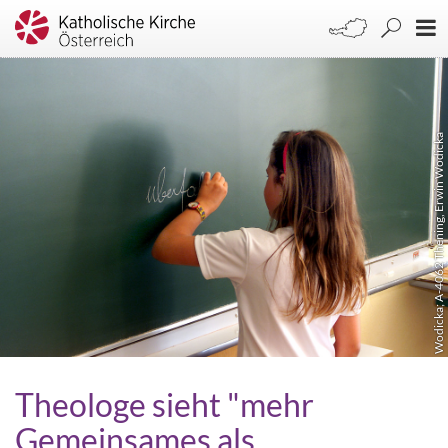
Wodicka; A-4062 Thening, Erwin Wodicka
Theologe sieht "mehr
Gemeinsames als