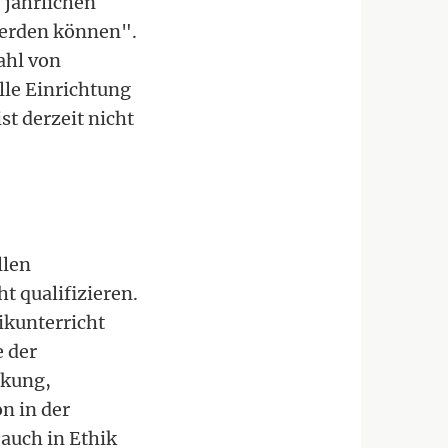
 jährlichen
werden können".
ahl von
lle Einrichtung
t derzeit nicht
llen
t qualifizieren.
ikunterricht
e der
nkung,
n in der
auch in Ethik