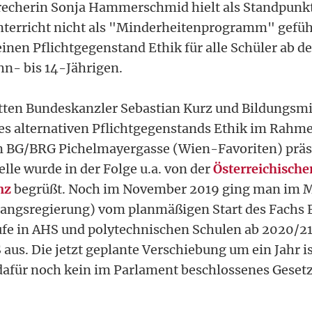
echerin Sonja Hammerschmid hielt als Standpunkt 
unterricht nicht als "Minderheitenprogramm" gefüh
 einen Pflichtgegenstand Ethik für alle Schüler ab 
ehn- bis 14-Jährigen.
tten Bundeskanzler Sebastian Kurz und Bildungsm
es alternativen Pflichtgegenstands Ethik im Rahm
m BG/BRG Pichelmayergasse (Wien-Favoriten) präse
lle wurde in der Folge u.a. von der
Österreichische
nz
begrüßt. Noch im November 2019 ging man im M
ngsregierung) vom planmäßigen Start des Fachs E
fe in AHS und polytechnischen Schulen ab 2020/2
 aus. Die jetzt geplante Verschiebung um ein Jahr i
 dafür noch kein im Parlament beschlossenes Gesetz