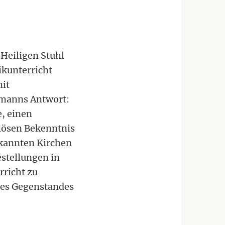
Heiligen Stuhl
ikunterricht
mit
ßmanns Antwort:
, einen
giösen Bekenntnis
rkannten Kirchen
stellungen in
rricht zu
nes Gegenstandes