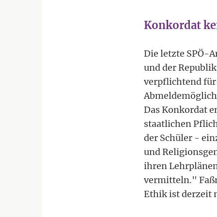
Konkordat kei
Die letzte SPÖ-A
und der Republik
verpflichtend für
Abmeldemöglichke
Das Konkordat en
staatlichen Pfli
der Schüler - ei
und Religionsgem
ihren Lehrplänen
vermitteln." Faß
Ethik ist derzeit