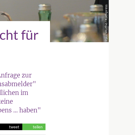
Paul Wuthe / Kathpress
cht für
Anfrage zur
onsabmelder"
dlichen im
keine
ens ... haben"
tweet
teilen