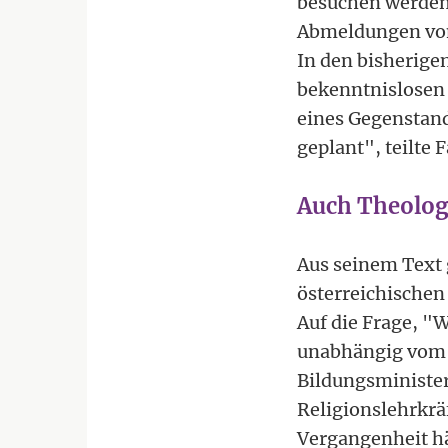
besuchen werden. 
Abmeldungen vom
In den bisherige
bekenntnislosen 
eines Gegenstand
geplant", teilte
Auch Theolog
Aus seinem Text g
österreichischen
Auf die Frage, "W
unabhängig vom R
Bildungsminister
Religionslehrkrä
Vergangenheit hä