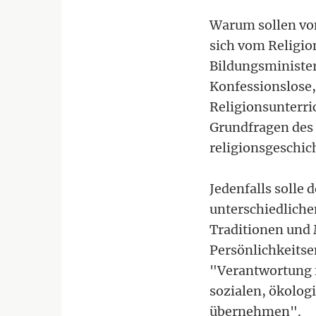
Warum sollen von
sich vom Religio
Bildungsminister
Konfessionslose,
Religionsunterri
Grundfragen des 
religionsgeschic
Jedenfalls solle
unterschiedliche
Traditionen und 
Persönlichkeitsen
"Verantwortung 
sozialen, ökolog
übernehmen".