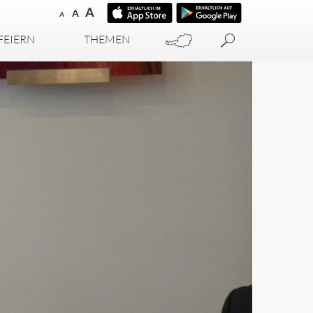
A
A
A
FEIERN
THEMEN