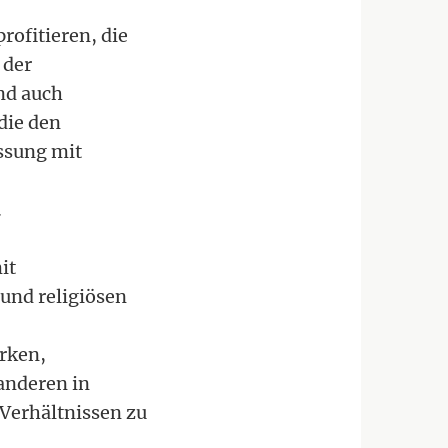
rofitieren, die
 der
nd auch
die den
assung mit
.
it
und religiösen
ärken,
anderen in
 Verhältnissen zu