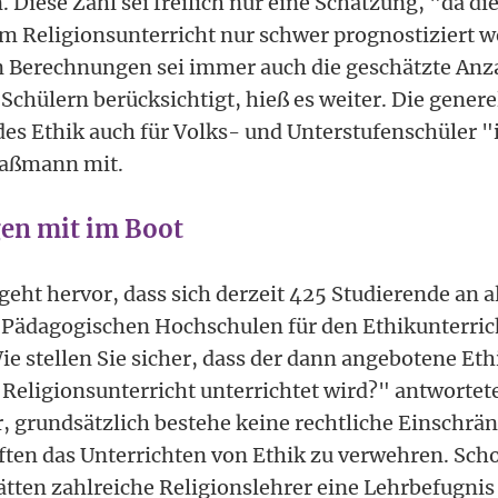
Diese Zahl sei freilich nur eine Schätzung, "da die
 Religionsunterricht nur schwer prognostiziert 
n Berechnungen sei immer auch die geschätzte Anz
Schülern berücksichtigt, hieß es weiter. Die genere
es Ethik auch für Volks- und Unterstufenschüler "is
 Faßmann mit.
en mit im Boot
eht hervor, dass sich derzeit 425 Studierende an a
 Pädagogischen Hochschulen für den Ethikunterrich
ie stellen Sie sicher, dass der dann angebotene Eth
eligionsunterricht unterrichtet wird?" antwortet
, grundsätzlich bestehe keine rechtliche Einschrä
ften das Unterrichten von Ethik zu verwehren. Scho
tten zahlreiche Religionslehrer eine Lehrbefugnis 