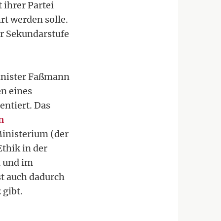
ihrer Partei
rt werden solle.
der Sekundarstufe
inister Faßmann
en eines
ntiert. Das
n
inisterium (der
thik in der
1 und im
st auch dadurch
 gibt.