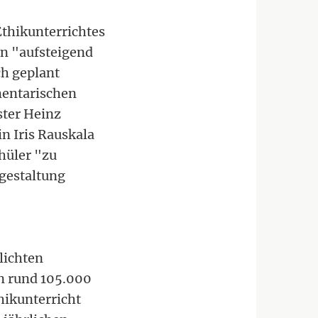
thikunterrichtes
ün "aufsteigend
ch geplant
mentarischen
ster Heinz
n Iris Rauskala
chüler "zu
gestaltung
lichten
n rund 105.000
hikunterricht