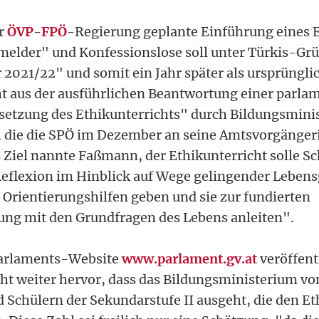
er
ÖVP
-
FPÖ
-Regierung geplante Einführung eines E
melder" und Konfessionslose soll unter Türkis-Gr
 2021/22" und somit ein Jahr später als ursprüngli
ht aus der ausführlichen Beantwortung einer parla
etzung des Ethikunterrichts" durch Bildungsmini
die die SPÖ im Dezember an seine Amtsvorgängeri
ls Ziel nannte Faßmann, der Ethikunterricht solle S
Reflexion im Hinblick auf Wege gelingender Lebens
 Orientierungshilfen geben und sie zur fundierten
ng mit den Grundfragen des Lebens anleiten".
 Parlaments-Website
www.parlament.gv.at
veröffent
t weiter hervor, dass das Bildungsministerium vo
 Schülern der Sekundarstufe II ausgeht, die den Et