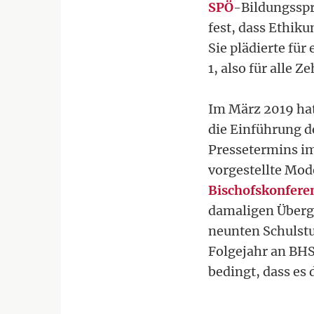
SPÖ
-Bildungsspr
fest, dass Ethik
Sie plädierte für
1, also für alle Z
Im März 2019 ha
die Einführung d
Pressetermins i
vorgestellte Mode
Bischofskonfere
damaligen Überga
neunten Schulstu
Folgejahr an BHS
bedingt, dass es