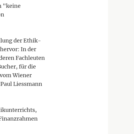
n "keine
on
lung der Ethik-
hervor: In der
nderen Fachleuten
ucher, für die
n vom Wiener
d Paul Liessmann
kunterrichts,
e Finanzrahmen