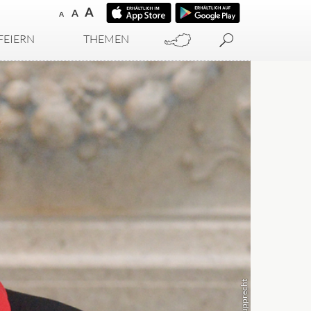
A
A
A
FEIERN
THEMEN