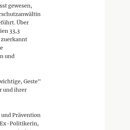
usst gewesen,
rschutzanwältin
führt. Über
ien 33,3
n zuerkannt
he
en und
wichtige, Geste"
r und ihrer
g und Prävention
Ex-Politikerin,