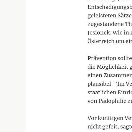
Entschädigungsbet
geleisteten Sätze
zugestandene The
Jesionek. Wie in
Österreich um ei
Prävention sollt
die Möglichkeit g
einen Zusammenh
plausibel: "Im V
staatlichen Einr
von Pädophilie z
Vor künftigen Ve
nicht gefeit, sag