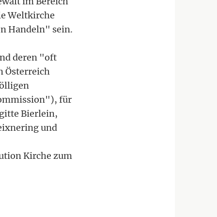
walt im Bereich
ie Weltkirche
n Handeln" sein.
und deren "oft
n Österreich
ölligen
ommission"), für
itte Bierlein,
Leixnering und
ution Kirche zum