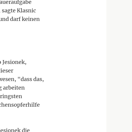
Daueraufgabe
, sagte Klasnic
und darf keinen
o Jesionek,
ieser
wesen, "dass das,
g arbeiten
eringsten
chensopferhilfe
Jesionek die