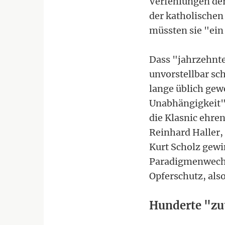
Verfehlungen de
der katholischen
müssten sie "ei
Dass "jahrzehnte
unvorstellbar sc
lange üblich gew
Unabhängigkeit"
die Klasnic ehre
Reinhard Haller,
Kurt Scholz gewi
Paradigmenwechs
Opferschutz, als
Hunderte "zu