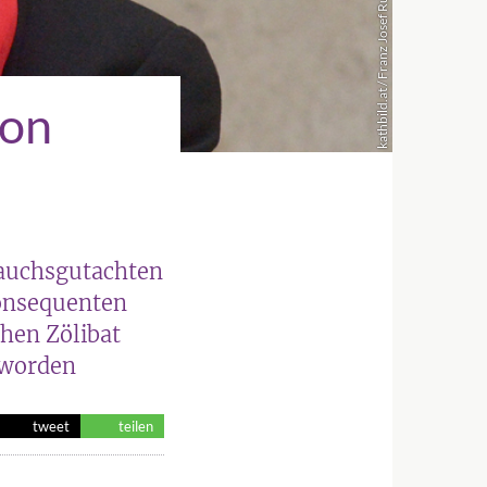
kathbild.at / Franz Josef Rupprecht
ion
rauchsgutachten
konsequenten
hen Zölibat
eworden
tweet
teilen