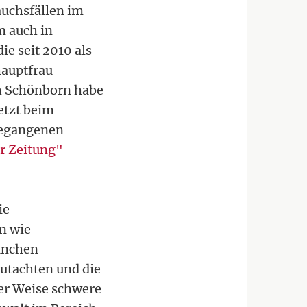
auchsfällen im
m auch in
ie seit 2010 als
hauptfrau
ph Schönborn habe
etzt beim
gegangenen
r Zeitung"
ie
n wie
ünchen
Gutachten und die
er Weise schwere