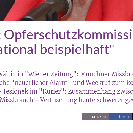
: Opferschutzkommiss
ational beispielhaft"
ältin in "Wiener Zeitung": Münchner Missb
irche "neuerlicher Alarm- und Weckruf zum 
- Jesionek im "Kurier": Zusammenhang zwisc
 Missbrauch - Vertuschung heute schwerer g
drucken
teilen