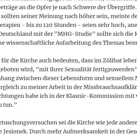
räge an die Opfer je nach Schwere der Übergriffe. 
 sollten seiner Meinung nach höher sein, meinte der
rapien - bis zu 120 Stunden - seien sehr hoch, an
 Deutschland mit der "MHG-Studie" sollte sich die 
ne wissenschaftliche Aufarbeitung des Themas be
e für die Kirche auch bedeuten, dass im Zölibat le
eboten wird, "mit ihrer Sexualität fertigzuwerden"
ang zwischen dieser Lebensform und sexuellem M
ergleich zu meiner Arbeit in der Missbrauchsaufklä
ichtungen habe ich in der Klasnic-Kommission mit 
u tun."
rtuschungsversuchen sei die Kirche wie jede ander
te Jesionek. Durch mehr Aufmerksamkeit in der Gese