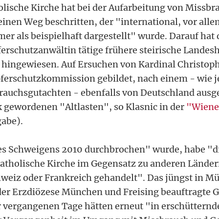
olische Kirche hat bei der Aufarbeitung von Missbr
einen Weg beschritten, der "international, vor alle
r als beispielhaft dargestellt" wurde. Darauf hat d
rschutzanwältin tätige frühere steirische Landes
 hingewiesen. Auf Ersuchen von Kardinal Christo
pferschutzkommission gebildet, nach einem - wie j
auchsgutachten - ebenfalls von Deutschland aus
k gewordenen "Altlasten", so Klasnic in der
"Wiene
abe).
es Schweigens 2010 durchbrochen" wurde, habe "d
katholische Kirche im Gegensatz zu anderen Länder
weiz oder Frankreich gehandelt". Das jüngst in M
 der Erzdiözese München und Freising beauftragte 
 vergangenen Tage hätten erneut "in erschütternd