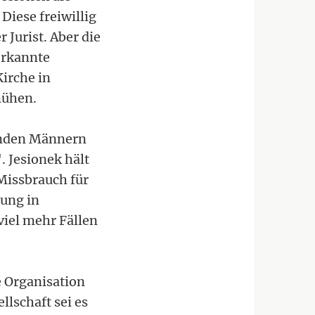
Diese freiwillig
 Jurist. Aber die
erkannte
Kirche in
mühen.
benden Männern
. Jesionek hält
issbrauch für
rung in
viel mehr Fällen
e Organisation
llschaft sei es