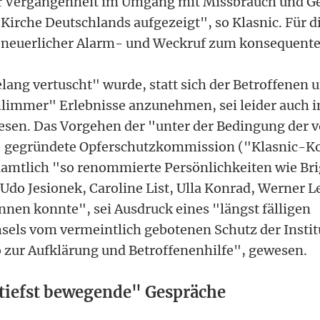
r Vergangenheit im Umgang mit Missbrauch und Ge
 Kirche Deutschlands aufgezeigt", so Klasnic. Für d
n neuerlicher Alarm- und Weckruf zum konsequente
lang vertuscht" wurde, statt sich der Betroffenen 
hlimmer" Erlebnisse anzunehmen, sei leider auch i
esen. Das Vorgehen der "unter der Bedingung der v
 gegründete Opferschutzkommission ("Klasnic-K
namtlich "so renommierte Persönlichkeiten wie Brig
 Udo Jesionek, Caroline List, Ulla Konrad, Werner 
nnen konnte", sei Ausdruck eines "längst fälligen
els vom vermeintlich gebotenen Schutz der Instit
o zur Aufklärung und Betroffenenhilfe", gewesen.
tiefst bewegende" Gespräche