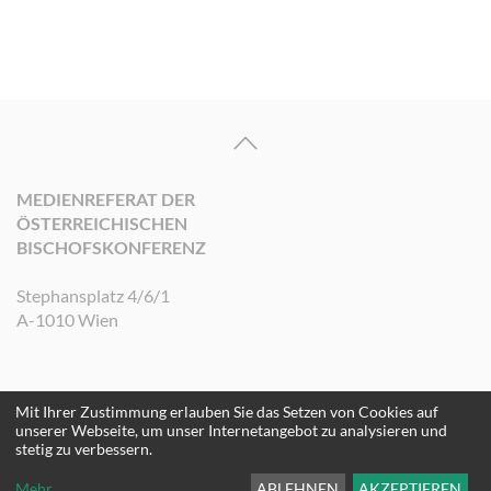
MEDIENREFERAT DER
ÖSTERREICHISCHEN
BISCHOFSKONFERENZ
Stephansplatz 4/6/1
A-1010 Wien
Mit Ihrer Zustimmung erlauben Sie das Setzen von Cookies auf
©2026 Medienreferat der Österreichischen Bischofskonferenz. Alle Rechte
unserer Webseite, um unser Internetangebot zu analysieren und
vorbehalten.
stetig zu verbessern.
Mehr
...
ABLEHNEN
AKZEPTIEREN