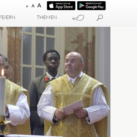
A
A
A
FEIERN
THEMEN