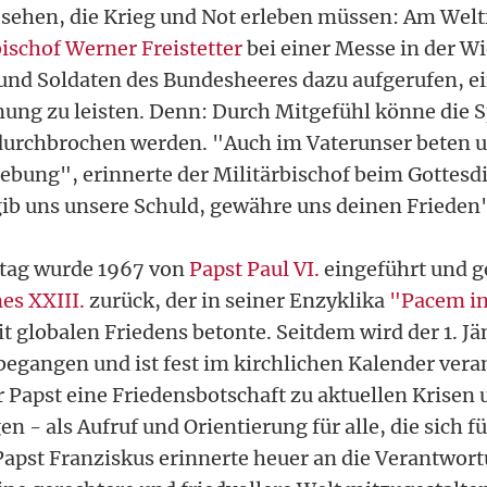
ehen, die Krieg und Not erleben müssen: Am Weltf
bischof Werner Freistetter
bei einer Messe in der W
und Soldaten des Bundesheeres dazu aufgerufen, e
nung zu leisten. Denn: Durch Mitgefühl könne die S
durchbrochen werden. "Auch im Vaterunser beten u
ebung", erinnerte der Militärbischof beim Gottesdi
b uns unsere Schuld, gewähre uns deinen Frieden"
stag wurde 1967 von
Papst Paul VI.
eingeführt und g
es XXIII.
zurück, der in seiner Enzyklika
"Pacem in
 globalen Friedens betonte. Seitdem wird der 1. Jän
begangen und ist fest im kirchlichen Kalender veran
r Papst eine Friedensbotschaft zu aktuellen Krisen
 - als Aufruf und Orientierung für alle, die sich f
Papst Franziskus erinnerte heuer an die Verantwor