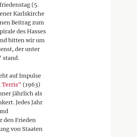
riedenstag (5.
iener Karlskirche
inen Beitrag zum
pirale des Hasses
nd bitten wir um
enst, der unter
 stand.
eht auf Impulse
 Terris"
(1963)
ner jährlich als
kert. Jedes Jahr
 und
ür den Frieden
tung von Staaten