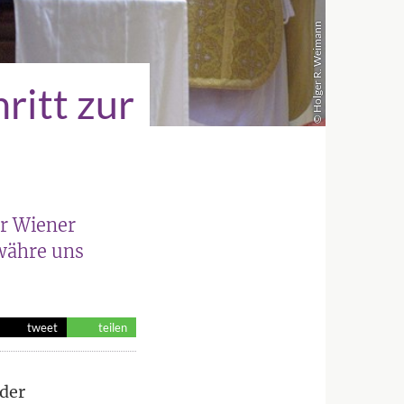
© Holger R. Weimann
ritt zur
er Wiener
ewähre uns
tweet
teilen
 der