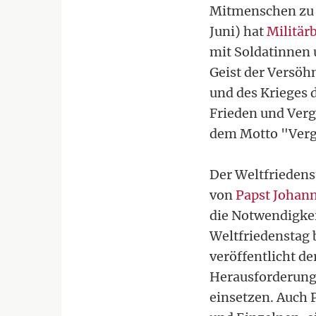
Mitmenschen zu s
Juni) hat
Militär
mit Soldatinnen 
Geist der Versöh
und des Krieges 
Frieden und Verg
dem Motto "Vergi
Der Weltfrieden
von
Papst Johann
die Notwendigkeit
Weltfriedenstag 
veröffentlicht de
Herausforderungen
einsetzen. Auch 