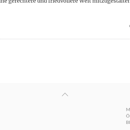
ine gerechtere und friedvollere Welt mitzugestalte
M
Ö
B