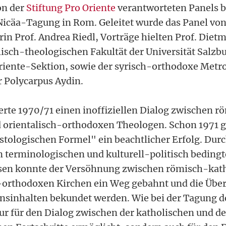
on der
Stiftung Pro Oriente
verantworteten Panels b
Nicäa-Tagung in Rom. Geleitet wurde das Panel von
in Prof. Andrea Riedl, Vorträge hielten Prof. Diet
isch-theologischen Fakultät der Universität Salzbu
riente-Sektion, sowie der syrisch-orthodoxe Metro
 Polycarpus Aydin.
ierte 1970/71 einen inoffiziellen Dialog zwischen 
 orientalisch-orthodoxen Theologen. Schon 1971 g
stologischen Formel" ein beachtlicher Erfolg. Durc
terminologischen und kulturell-politisch beding
sen konnte der Versöhnung zwischen römisch-kath
h-orthodoxen Kirchen ein Weg gebahnt und die Üb
nsinhalten bekundet werden. Wie bei der Tagung d
nur für den Dialog zwischen der katholischen und de