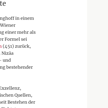
te
inghoff in einem
"Wiener
ng einer mehr als
er Formel sei
n
(451) zurück,
n Nizäa
n- und
ung bestehender
Exzellenz,
schen Quellen,
seit Bestehen der