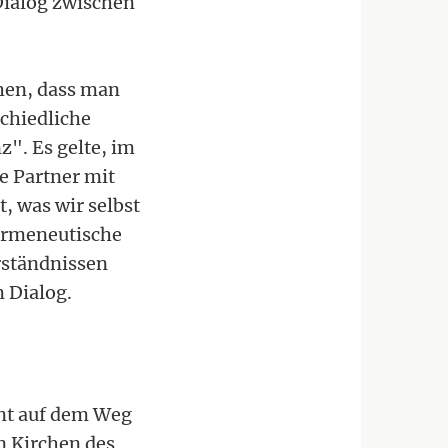
Dialog zwischen
ehen, dass man
chiedliche
". Es gelte, im
e Partner mit
, was wir selbst
hermeneutische
rständnissen
 Dialog.
nt auf dem Weg
n Kirchen des