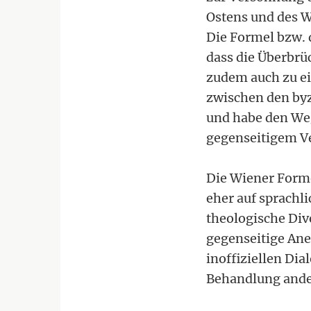
Ostens und des W
Die Formel bzw. d
dass die Überbrü
zudem auch zu e
zwischen den by
und habe den Weg
gegenseitigem Ve
Die Wiener Forme
eher auf sprachl
theologische Dive
gegenseitige An
inoffiziellen Dia
Behandlung ander