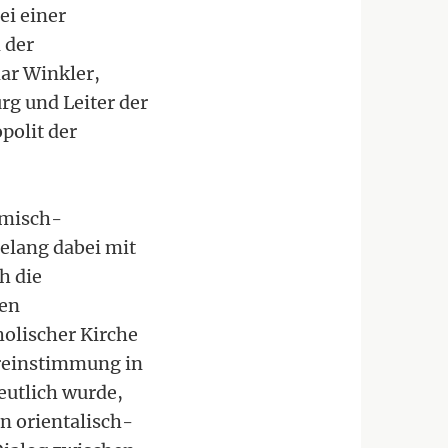
ei einer
 der
mar Winkler,
rg und Leiter der
polit der
römisch-
elang dabei mit
h die
ten
olischer Kirche
ereinstimmung in
eutlich wurde,
n orientalisch-