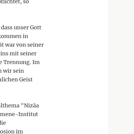
flichtet, so
 dass unser Gott
llkommen in
it war von seiner
ins mit seiner
e Trennung. Im
 wir sein
lichen Geist
althema "Nizäa
kumene-Institut
die
posion im