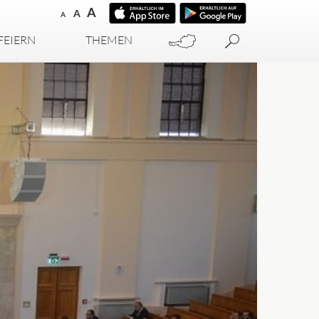
A
A
A
FEIERN
THEMEN