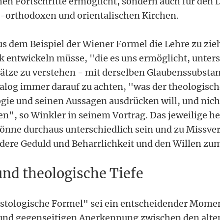
en Fortschritte ermöglicht, sondern auch für den 
-orthodoxen und orientalischen Kirchen.
aus dem Beispiel der Wiener Formel die Lehre zu zi
 entwickeln müsse, "die es uns ermöglicht, unters
ätze zu verstehen - mit derselben Glaubenssubstanz
alog immer darauf zu achten, "was der theologisch
gie und seinen Aussagen ausdrücken will, und nicht
en", so Winkler in seinem Vortrag. Das jeweilige 
önne durchaus unterschiedlich sein und zu Missve
rdere Geduld und Beharrlichkeit und den Willen zum
und theologische Tiefe
istologische Formel" sei ein entscheidender Mome
und gegenseitigen Anerkennung zwischen den alte