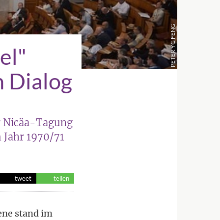
PETER YG FENG
el"
 Dialog
er Nicäa-Tagung
 Jahr 1970/71
tweet
teilen
ene stand im