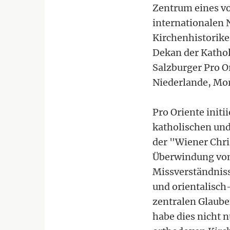
Zentrum eines v
internationalen 
Kirchenhistoriker
Dekan der Kathol
Salzburger Pro O
Niederlande, Mor
Pro Oriente initi
katholischen und
der "Wiener Chri
Überwindung von 
Missverständnis
und orientalisc
zentralen Glaube
habe dies nicht 