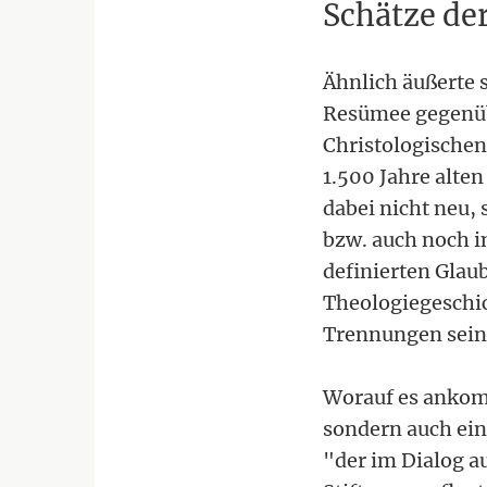
Schätze de
Ähnlich äußerte 
Resümee gegenüb
Christologischen
1.500 Jahre alte
dabei nicht neu, 
bzw. auch noch i
definierten Glau
Theologiegeschic
Trennungen sein
Worauf es ankomm
sondern auch ei
"der im Dialog au