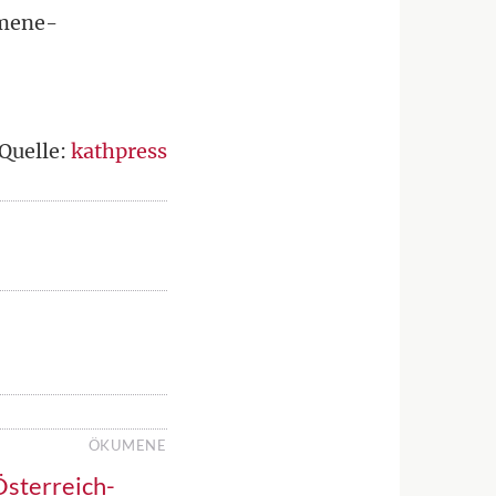
umene-
Quelle:
kathpress
ÖKUMENE
Österreich-