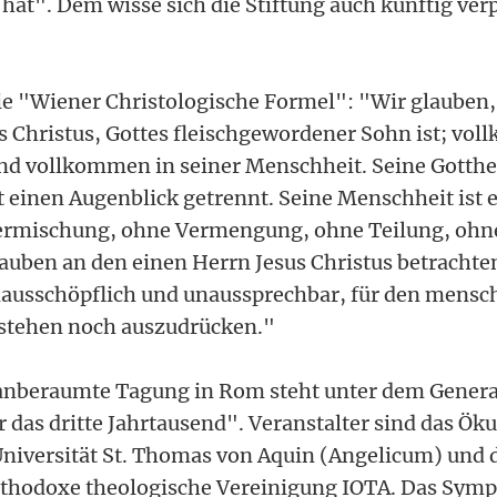
 hat". Dem wisse sich die Stiftung auch künftig verp
die "Wiener Christologische Formel": "Wir glauben,
us Christus, Gottes fleischgewordener Sohn ist; vo
und vollkommen in seiner Menschheit. Seine Gotthe
 einen Augenblick getrennt. Seine Menschheit ist e
Vermischung, ohne Vermengung, ohne Teilung, ohn
ben an den einen Herrn Jesus Christus betrachten
ausschöpflich und unaussprechbar, für den mensch
rstehen noch auszudrücken."
 anberaumte Tagung in Rom steht unter dem Gener
r das dritte Jahrtausend". Veranstalter sind das Ö
Universität St. Thomas von Aquin (Angelicum) und 
rthodoxe theologische Vereinigung IOTA. Das Sym