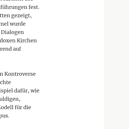
sführungen fest.
tten gezeigt,
rmel wurde
 Dialogen
odoxen Kirchen
rend auf
en Kontroverse
echte
spiel dafür, wie
uldigen,
odell für die
pus.