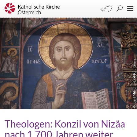
Robert Mitscha-Eibl/Kathpress
Theologen: Konzil von Nizäa
nach 1.700 Jahren weiter