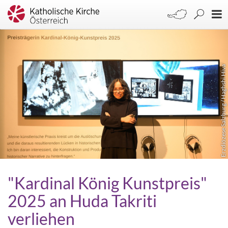
Erzdiözese Salzburg / Haghshi Hiva
"Kardinal König Kunstpreis"
2025 an Huda Takriti
verliehen