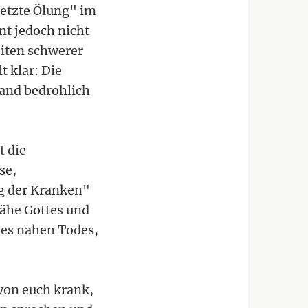
Letzte Ölung" im
nt jedoch nicht
eiten schwerer
t klar: Die
and bedrohlich
t die
se,
g der Kranken"
Nähe Gottes und
des nahen Todes,
 von euch krank,