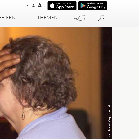
A
A
A
FEIERN
THEMEN