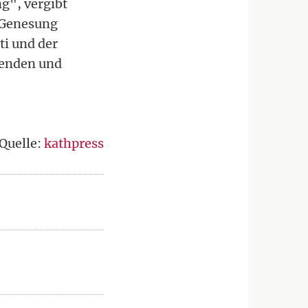
g", vergibt
 Genesung
ti und der
denden und
Quelle:
kathpress