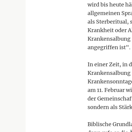
wird bis heute h
allgemeinen Spra
als Sterberitual
Krankheit oder Al
Krankensalbung i
angegriffen ist".
In einer Zeit, in 
Krankensalbung 
Krankensonntage
am 11. Februar w
der Gemeinschaft
sondern als Stä
Biblische Grundla