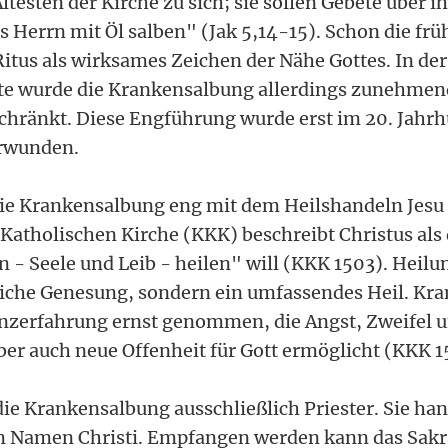
Ältesten der Kirche zu sich; sie sollen Gebete über 
 Herrn mit Öl salben" (Jak 5,14-15). Schon die frü
Ritus als wirksames Zeichen der Nähe Gottes. In der
e wurde die Krankensalbung allerdings zunehmend 
hränkt. Diese Engführung wurde erst im 20. Jahrhu
rwunden.
die Krankensalbung eng mit dem Heilshandeln Jesu
Katholischen Kirche (KKK) beschreibt Christus als
- Seele und Leib - heilen" will (KKK 1503). Heilu
liche Genesung, sondern ein umfassendes Heil. Kran
renzerfahrung ernst genommen, die Angst, Zweifel
ber auch neue Offenheit für Gott ermöglicht (KKK 
ie Krankensalbung ausschließlich Priester. Sie ha
m Namen Christi. Empfangen werden kann das Sakr