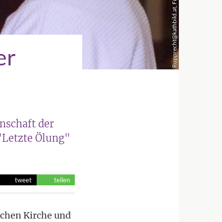
Rupprecht@kathbild.at, Franz Josef Rupprecht
er
nschaft der
 "Letzte Ölung"
tweet
teilen
schen Kirche und