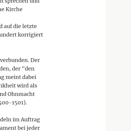
ihn sprechen und
he Kirche
auf die letzte
ndert korrigiert
 verbunden. Der
 den, der "den
ng meint dabei
kheit wird als
 und Ohnmacht
1500-1501).
ndeln im Auftrag
ament bei jeder