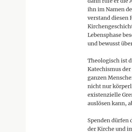
dann rufe er die 
ihn im Namen des
verstand diesen 
Kirchengeschicht
Lebensphase besc
und bewusst übe
Theologisch ist 
Katechismus der 
ganzen Menschen 
nicht nur körper
existenzielle G
auslösen kann, a
Spenden dürfen d
der Kirche und i