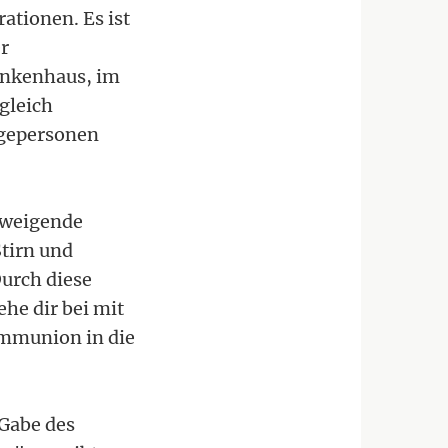
ationen. Es ist
r
rankenhaus, im
ugleich
egepersonen
chweigende
tirn und
Durch diese
ehe dir bei mit
ommunion in die
 Gabe des