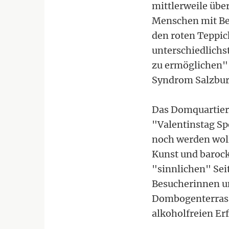
mittlerweile über
Menschen mit Be
den roten Teppic
unterschiedlich
zu ermöglichen",
Syndrom Salzburg
Das Domquartier 
"Valentinstag Sp
noch werden woll
Kunst und barock
"sinnlichen" Sei
Besucherinnen un
Dombogenterrasse
alkoholfreien Er