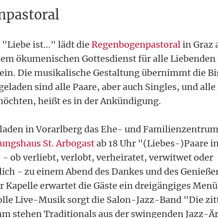
npastoral
Liebe ist..." lädt die
Regenbogenpastoral
in Graz 
nem ökumenischen Gottesdienst für alle Liebenden 
 ein. Die musikalische Gestaltung übernimmt die Bi
eladen sind alle Paare, aber auch Singles, und all
 möchten, heißt es in der Ankündigung.
laden in Vorarlberg das Ehe- und Familienzentrum
ungshaus St. Arbogast
ab 18 Uhr "(Liebes-)Paare in
- ob verliebt, verlobt, verheiratet, verwitwet oder
lich - zu einem Abend des Dankes und des Genießen
er Kapelle erwartet die Gäste ein dreigängiges Menü
le Live-Musik sorgt die Salon-Jazz-Band "Die zit
m stehen Traditionals aus der swingenden Jazz-Är