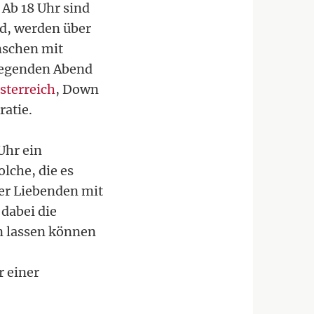
 Ab 18 Uhr sind
d, werden über
nschen mit
wegenden Abend
terreich
, Down
atie.
Uhr ein
lche, die es
er Liebenden mit
dabei die
n lassen können
 einer