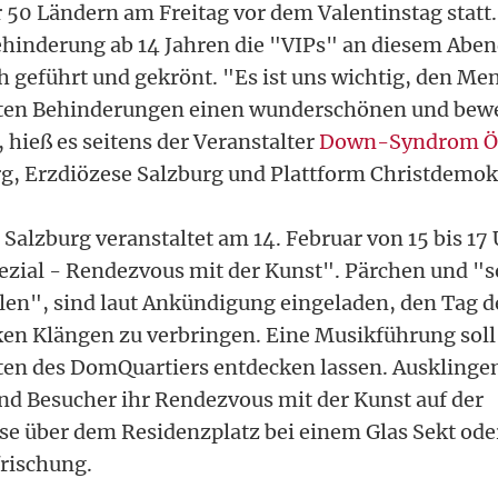
 50 Ländern am Freitag vor dem Valentinstag statt.
hinderung ab 14 Jahren die "VIPs" an diesem Aben
h geführt und gekrönt. "Es ist uns wichtig, den Me
sten Behinderungen einen wunderschönen und be
 hieß es seitens der Veranstalter
Down-Syndrom Ös
, Erzdiözese Salzburg und Plattform Christdemokr
Salzburg veranstaltet am 14. Februar von 15 bis 17 
ezial - Rendezvous mit der Kunst". Pärchen und "so
en", sind laut Ankündigung eingeladen, den Tag d
en Klängen zu verbringen. Eine Musikführung soll 
ten des DomQuartiers entdecken lassen. Ausklinge
d Besucher ihr Rendezvous mit der Kunst auf der
 über dem Residenzplatz bei einem Glas Sekt oder
frischung.