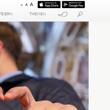
A
A
A
FEIERN
THEMEN