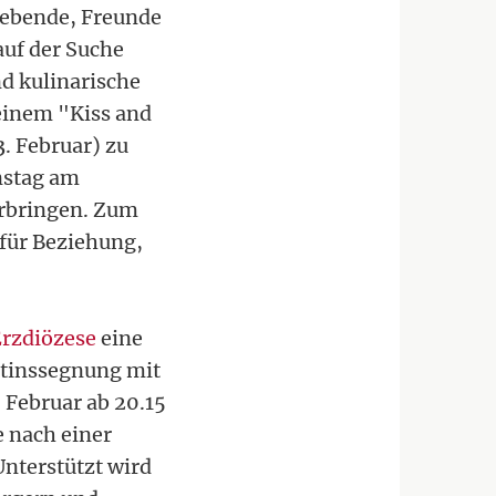
iebende, Freunde
auf der Suche
nd kulinarische
 einem "Kiss and
. Februar) zu
nstag am
rbringen. Zum
 für Beziehung,
rzdiözese
eine
ntinssegnung mit
 Februar ab 20.15
e nach einer
Unterstützt wird