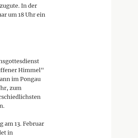
zugute. In der
uar um 18 Uhr ein
nsgottesdienst
 Offener Himmel"
ohann im Pongau
Uhr, zum
rschiedlichsten
n.
g am 13. Februar
et in