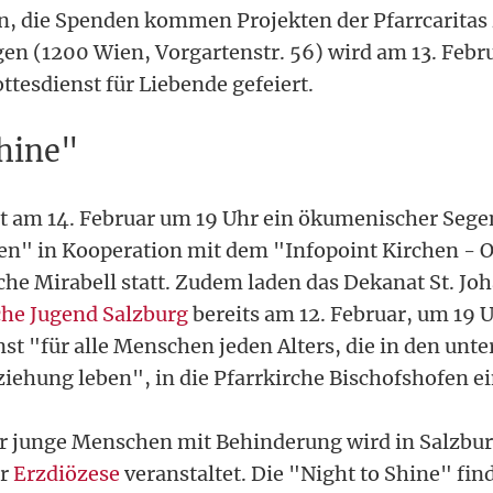
, die Spenden kommen Projekten der Pfarrcaritas 
gen (1200 Wien, Vorgartenstr. 56) wird am 13. Febr
tesdienst für Liebende gefeiert.
shine"
et am 14. Februar um 19 Uhr ein ökumenischer Sege
den" in Kooperation mit dem "Infopoint Kirchen -
rche Mirabell statt. Zudem laden das Dekanat St. J
che Jugend Salzburg
bereits am 12. Februar, um 19 
st "für alle Menschen jeden Alters, die in den unte
iehung leben", in die Pfarrkirche Bischofshofen ei
ür junge Menschen mit Behinderung wird in Salzbur
er
Erzdiözese
veranstaltet. Die "Night to Shine" find