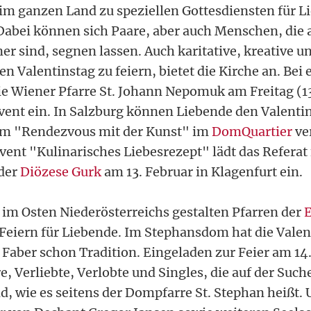
m ganzen Land zu speziellen Gottesdiensten für L
 Dabei können sich Paare, aber auch Menschen, die 
r sind, segnen lassen. Auch karitative, kreative u
n Valentinstag zu feiern, bietet die Kirche an. Bei
die Wiener Pfarre St. Johann Nepomuk am Freitag (13
ent ein. In Salzburg können Liebende den Valenti
em "Rendezvous mit der Kunst" im
DomQuartier
ve
ent "Kulinarisches Liebesrezept" lädt das Referat
 der
Diözese Gurk
am 13. Februar in Klagenfurt ein.
 im Osten Niederösterreichs gestalten Pfarren der
E
Feiern für Liebende. Im Stephansdom hat die Vale
Faber schon Tradition. Eingeladen zur Feier am 14.
, Verliebte, Verlobte und Singles, die auf der Such
d, wie es seitens der Dompfarre St. Stephan heißt. 