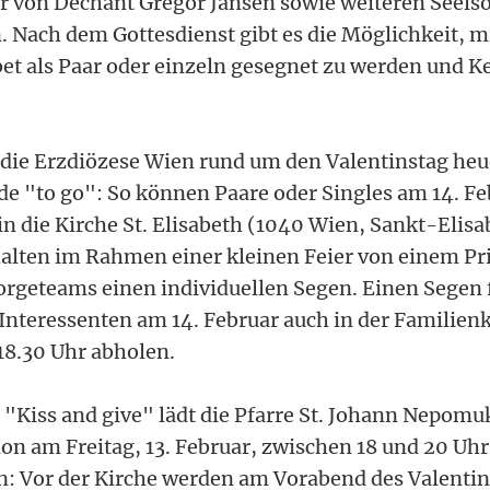
 von Dechant Gregor Jansen sowie weiteren Seels
. Nach dem Gottesdienst gibt es die Möglichkeit, m
et als Paar oder einzeln gesegnet zu werden und K
t die Erzdiözese Wien rund um den Valentinstag heu
de "to go": So können Paare oder Singles am 14. F
in die Kirche St. Elisabeth (1040 Wien, Sankt-Elis
ten im Rahmen einer kleinen Feier von einem Prie
orgeteams einen individuellen Segen. Einen Segen 
Interessenten am 14. Februar auch in der Familien
18.30 Uhr abholen.
"Kiss and give" lädt die Pfarre St. Johann Nepomu
hon am Freitag, 13. Februar, zwischen 18 und 20 Uh
n: Vor der Kirche werden am Vorabend des Valentin