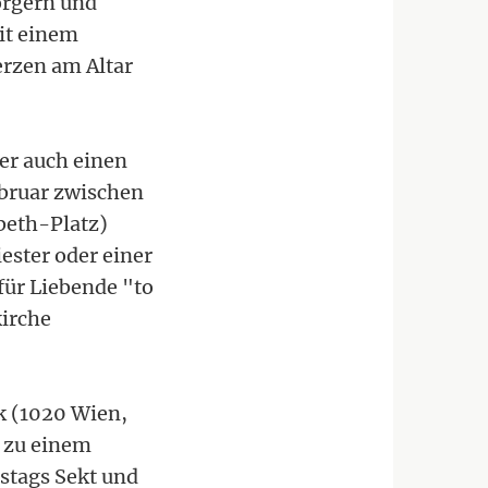
orgern und
it einem
erzen am Altar
er auch einen
ebruar zwischen
abeth-Platz)
ster oder einer
für Liebende "to
kirche
k (1020 Wien,
r zu einem
stags Sekt und