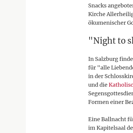
Snacks angeboten
Kirche Allerheili
ökumenischer Got
"Night to 
In Salzburg find
für "alle Lieben
in der Schlosski
und die
Katholis
Segensgottesdien
Formen einer Bez
Eine Ballnacht f
im Kapitelsaal d