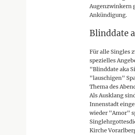
Augenzwinkern ge
Ankündigung.
Blinddate a
Für alle Singles 
spezielles Angebo
"Blinddate aka S
"lauschigen" Spa
Thema des Abends
Als Ausklang sind
Innenstadt einge
wieder "Amor" sp
Singlehrgottesdie
Kirche Vorarlber