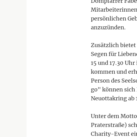
Dompfarrer Faber
Mitarbeiterinnen
persönlichen Geb
anzuzünden.
Zusätzlich biete
Segen für Lieben
15 und 17.30 Uhr 
kommen und erhal
Person des Seels
go" können sich 
Neuottakring ab 
Unter dem Motto 
Praterstraße) sc
Charity-Event ei