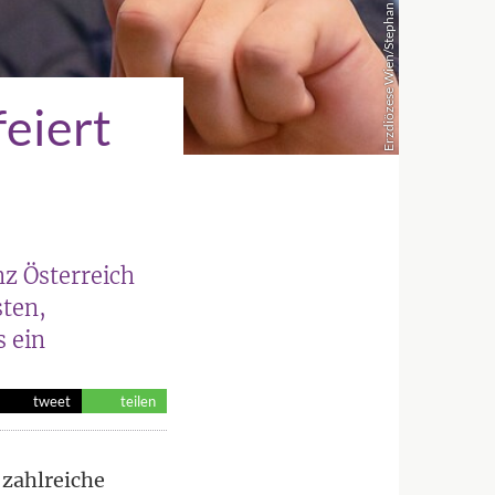
Erzdiözese Wien/Stephan Schönlaub
feiert
nz Österreich
sten,
s ein
tweet
teilen
 zahlreiche