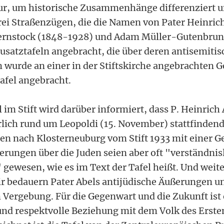
r, um historische Zusammenhänge differenziert u
drei Straßenzügen, die die Namen von Pater Heinric
Kernstock (1848-1928) und Adam Müller-Gutenbrun
usatztafeln angebracht, die über deren antisemiti
 wurde an einer in der Stiftskirche angebrachten Ge
afel angebracht.
l im Stift wird darüber informiert, dass P. Heinrich 
ährlich rund um Leopoldi (15. November) stattfinden
n nach Klosterneuburg vom Stift 1933 mit einer G
erungen über die Juden seien aber oft "verständnis
gewesen, wie es im Text der Tafel heißt. Und weite
r bedauern Pater Abels antijüdische Äußerungen un
 Vergebung. Für die Gegenwart und die Zukunft ist 
 und respektvolle Beziehung mit dem Volk des Erst