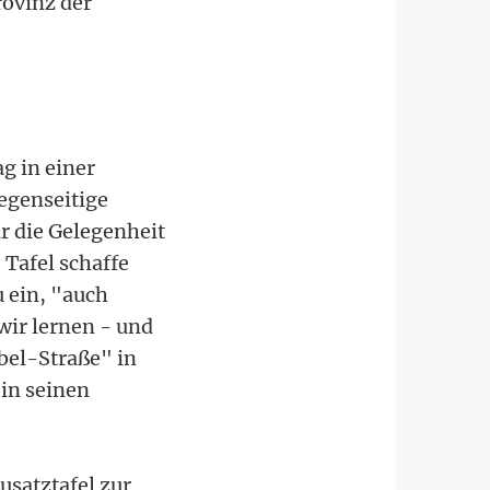
rovinz der
g in einer
gegenseitige
 die Gelegenheit
 Tafel schaffe
 ein, "auch
wir lernen - und
bel-Straße" in
 in seinen
Zusatztafel zur