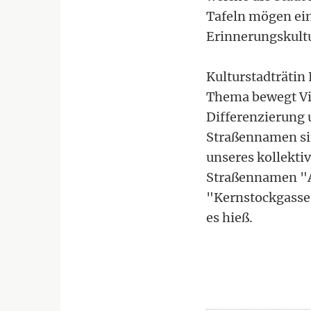
Tafeln mögen ein
Erinnerungskult
Kulturstadträtin
Thema bewegt Viel
Differenzierung
Straßennamen sin
unseres kollekti
Straßennamen "
"Kernstockgasse
es hieß.