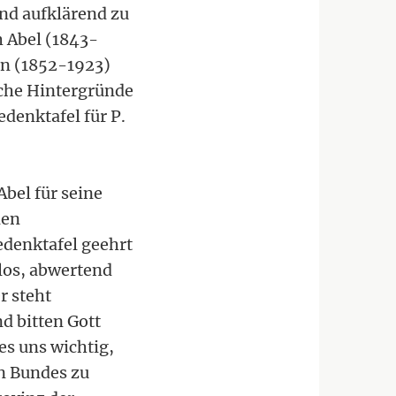
nd aufklärend zu
h Abel (1843-
n (1852-1923)
sche Hintergründe
denktafel für P.
Abel für seine
den
edenktafel geehrt
los, abwertend
r steht
d bitten Gott
es uns wichtig,
en Bundes zu