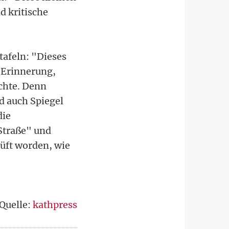
d kritische
tafeln: "Dieses
r Erinnerung,
chte. Denn
d auch Spiegel
die
traße" und
üft worden, wie
Quelle:
kathpress