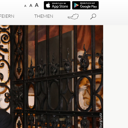
A
A
A
FEIERN
THEMEN