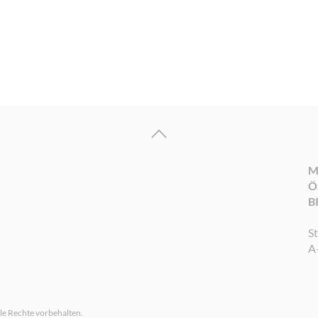
M
Ö
B
S
A
le Rechte vorbehalten.