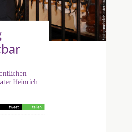
Stadtgemeinde Klosterneuburg/Lutz
g
tbar
fentlichen
ater Heinrich
tweet
teilen