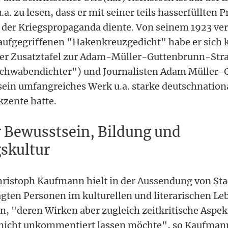
a. zu lesen, dass er mit seiner teils hasserfüllten 
8 der Kriegspropaganda diente. Von seinem 1923 ver
ufgegriffenen "Hakenkreuzgedicht" habe er sich 
 der Zusatztafel zur Adam-Müller-Guttenbrunn-Str
"Schwabendichter") und Journalisten Adam Müller
 sein umfangreiches Werk u.a. starke deutschnation
kzente hatte.
r Bewusstsein, Bildung und
skultur
ristoph Kaufmann hielt in der Aussendung von Stadt
agten Personen im kulturellen und literarischen Leb
en, "deren Wirken aber zugleich zeitkritische Aspek
 nicht unkommentiert lassen möchte", so Kaufmann