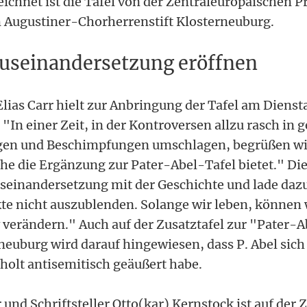
ichnet ist die Tafel von der Zentraleuropäischen P
 Augustiner-Chorherrenstift Klosterneuburg.
useinandersetzung eröffnen
lias Carr hielt zur Anbringung der Tafel am Diensta
"In einer Zeit, in der Kontroversen allzu rasch in 
en und Beschimpfungen umschlagen, begrüßen wir
he die Ergänzung zur Pater-Abel-Tafel bietet." Die
seinandersetzung mit der Geschichte und lade dazu
te nicht auszublenden. Solange wir leben, können 
v verändern." Auch auf der Zusatztafel zur "Pater-A
neuburg wird darauf hingewiesen, dass P. Abel sich
holt antisemitisch geäußert habe.
 und Schriftsteller Otto(kar) Kernstock ist auf der 