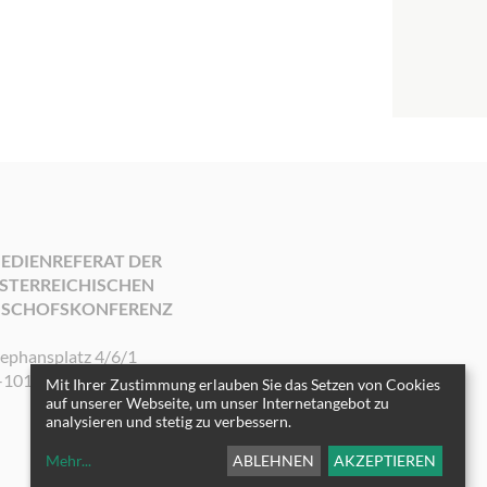
EDIENREFERAT DER
STERREICHISCHEN
ISCHOFSKONFERENZ
tephansplatz 4/6/1
-1010 Wien
Mit Ihrer Zustimmung erlauben Sie das Setzen von Cookies
auf unserer Webseite, um unser Internetangebot zu
analysieren und stetig zu verbessern.
Mehr
...
ABLEHNEN
AKZEPTIEREN