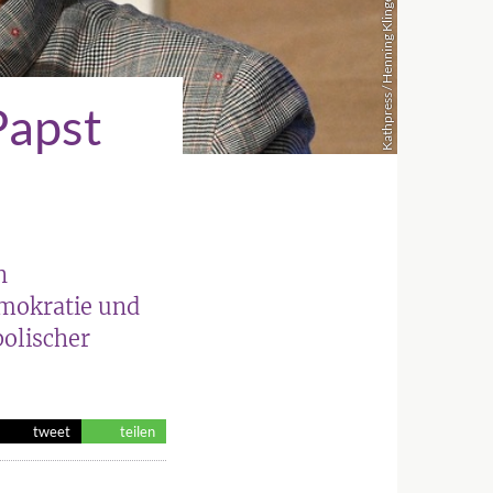
Kathpress / Henning Klingen
Papst
n
emokratie und
olischer
tweet
teilen