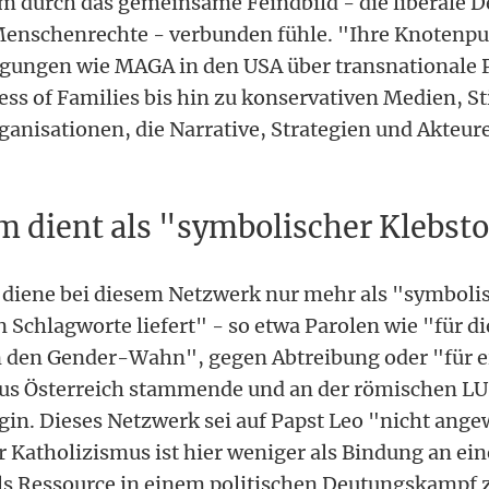
lem durch das gemeinsame Feindbild - die liberale 
Menschenrechte - verbunden fühle. "Ihre Knotenpu
gungen wie MAGA in den USA über transnationale 
ss of Families bis hin zu konservativen Medien, S
anisationen, die Narrative, Strategien und Akteure
m dient als "symbolischer Klebsto
diene bei diesem Netzwerk nur mehr als "symbolis
 Schlagworte liefert" - so etwa Parolen wie "für die
 den Gender-Wahn", gegen Abtreibung oder "für ei
aus Österreich stammende und an der römischen LU
gin. Dieses Netzwerk sei auf Papst Leo "nicht angew
r Katholizismus ist hier weniger als Bindung an ein
als Ressource in einem politischen Deutungskampf 