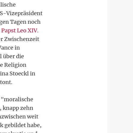
lische
US-Vizepräsident
igen Tagen noch
n
Papst Leo XIV.
er Zwischenzeit
Vance in
l über die
e Religion
ina Stoeckl in
tont.
f "moralische
n, knapp zehn
inzwischen weit
k gebildet habe,