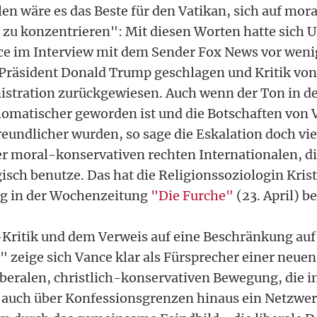
en wäre es das Beste für den Vatikan, sich auf mora
zu konzentrieren": Mit diesen Worten hatte sich 
ce im Interview mit dem Sender Fox News vor wen
n Präsident Donald Trump geschlagen und Kritik vo
stration zurückgewiesen. Auch wenn der Ton in d
lomatischer geworden ist und die Botschaften von 
eundlicher wurden, so sage die Eskalation doch vie
er moral-konservativen rechten Internationalen, di
isch benutze. Das hat die Religionssoziologin Krist
ag in der Wochenzeitung
"Die Furche"
(23. April) be
-Kritik und dem Verweis auf eine Beschränkung au
 zeige sich Vance klar als Fürsprecher einer neue
liberalen, christlich-konservativen Bewegung, die 
 auch über Konfessionsgrenzen hinaus ein Netzwer