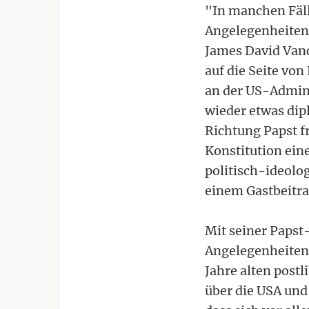
"In manchen Fäll
Angelegenheiten 
James David Van
auf die Seite vo
an der US-Admini
wieder etwas dip
Richtung Papst fr
Konstitution ein
politisch-ideolog
einem Gastbeitr
Mit seiner Papst
Angelegenheiten"
Jahre alten post
über die USA und