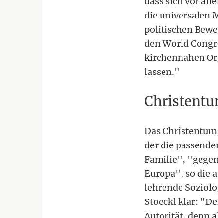
dass sich vor al
die universalen 
politischen Bewe
den World Congre
kirchennahen Org
lassen."
Christentu
Das Christentum 
der die passenden
Familie", "gegen
Europa", so die 
lehrende Soziolo
Stoeckl klar: "De
Autorität, denn 