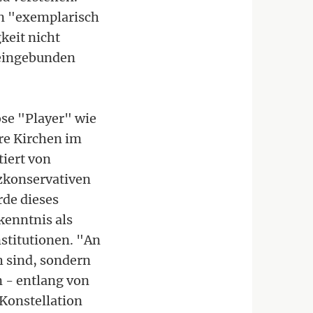
rn "exemplarisch
keit nicht
 eingebunden
öse "Player" wie
re Kirchen im
tiert von
zkonservativen
de dieses
enntnis als
stitutionen. "An
ch sind, sondern
 - entlang von
 Konstellation