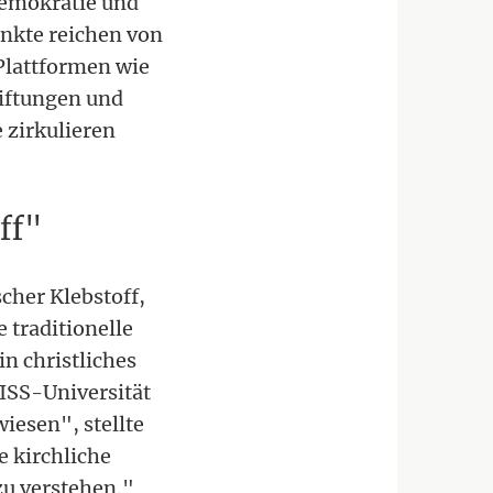
Demokratie und
nkte reichen von
Plattformen wie
tiftungen und
 zirkulieren
ff"
cher Klebstoff,
 traditionelle
n christliches
ISS-Universität
iesen", stellte
e kirchliche
zu verstehen."