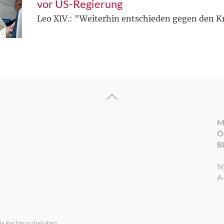
vor US-Regierung
Leo XIV.: "Weiterhin entschieden gegen den K
M
Ö
B
S
A
le Rechte vorbehalten.