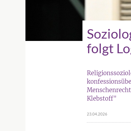
Soziolo
folgt L
Religionssozio
konfessionsübe
Menschenrechte
Klebstoff"
23.04.2026