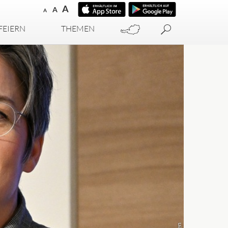
A
A
A
FEIERN
THEMEN