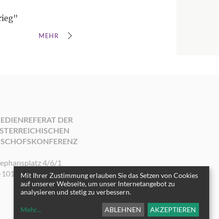
rieg"
MEHR
EDIENREFERAT DER
STERREICHISCHEN
ISCHOFSKONFERENZ
tephansplatz 4/6/1
-1010 Wien
Mit Ihrer Zustimmung erlauben Sie das Setzen von Cookies
auf unserer Webseite, um unser Internetangebot zu
analysieren und stetig zu verbessern.
Mehr
...
ABLEHNEN
AKZEPTIEREN