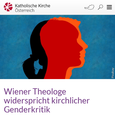
Pixabay
Wiener Theologe
widerspricht kirchlicher
Genderkritik