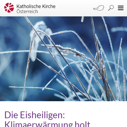
Gosia K./Pixabay
Die Eisheiligen:
Klimaerwärmung holt