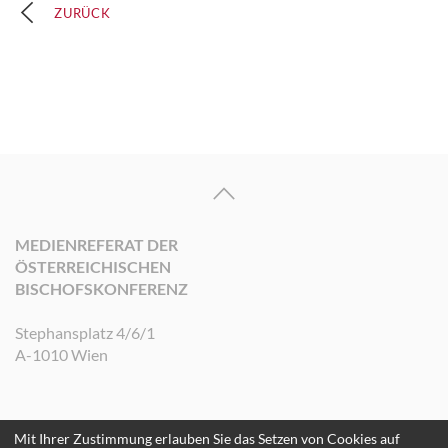
ZURÜCK
MEDIENREFERAT DER
ÖSTERREICHISCHEN
BISCHOFSKONFERENZ
Stephansplatz 4/6/1
A-1010 Wien
Mit Ihrer Zustimmung erlauben Sie das Setzen von Cookies auf
©2026 Medienreferat der Österreichischen Bischofskonferenz. Alle Rechte