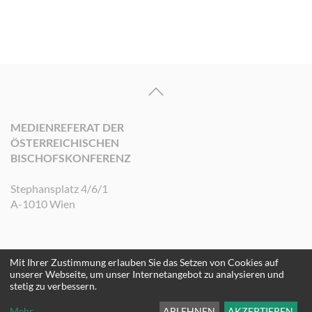
MEDIENREFERAT DER
ÖSTERREICHISCHEN
BISCHOFSKONFERENZ
Stephansplatz 4/6/1
A-1010 Wien
Mit Ihrer Zustimmung erlauben Sie das Setzen von Cookies auf
©2026 Medienreferat der Österreichischen Bischofskonferenz. Alle Rechte
unserer Webseite, um unser Internetangebot zu analysieren und
vorbehalten.
stetig zu verbessern.
Mehr
...
ABLEHNEN
AKZEPTIEREN