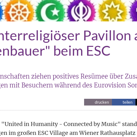
nterreligiöser Pavillon 
enbauer" beim ESC
nschaften ziehen positives Resümee über Zu
n mit Besuchern während des Eurovision So
drucken
teilen
"United in Humanity - Connected by Music" stand
n im großen ESC Village am Wiener Rathausplatz 