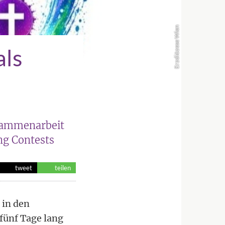
Erzdiözese Wien
als
sammenarbeit
ng Contests
tweet
teilen
 in den
fünf Tage lang