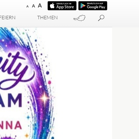
A
A
A
FEIERN
THEMEN