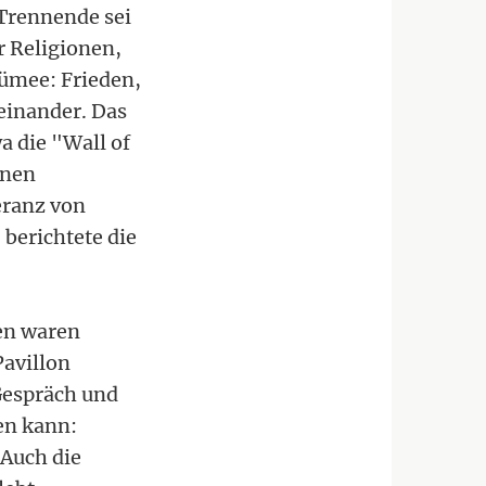
 Trennende sei
r Religionen,
sümee: Frieden,
einander. Das
a die "Wall of
enen
eranz von
berichtete die
en waren
Pavillon
Gespräch und
en kann:
 Auch die