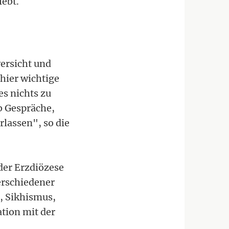
lebt.
versicht und
hier wichtige
s nichts zu
b Gespräche,
rlassen", so die
der Erzdiözese
erschiedener
, Sikhismus,
ation mit der