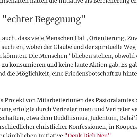
nschaften hätten die Initiative als Bereicherung er
 "echter Begegnung"
h auch, dass viele Menschen Halt, Orientierung, Zu
suchten, wobei der Glaube und der spirituelle Weg 
n könnten. Die Menschen "blieben stehen, obwohl e
 zu konsumieren und keine laute Aktion gab. Es ga
d die Möglichkeit, eine Friedensbotschaft zu hinte
das Projekt von Mitarbeiterinnen des Pastoralamtes 
ung erfolgte durch Vertreterinnen und Vertreter v
schaften, etwa dem Buddhismus, Judentum, Bahá'í
rschiedlicher christlicher Konfessionen, in Kooper
r kirchlichen Initiative
"Denk Dich Neu"
.