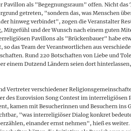
ser Pavillon als "Begegnungsraum" offen. Nicht das
ergrund getreten, "sondern das, was Menschen übe
der hinweg verbindet", zogen die Veranstalter Re
, Mitgefühl und der Wunsch nach einem guten Mit
erreligiösen Pavillons als "Brückenbauer" habe etw
, so das Team der Verantwortlichen aus verschied
chaften. Rund 220 Botschaften von Liebe und Tol
r einem Dutzend Ländern seien dort hinterlassen, 
.
nd Vertreter verschiedener Religionsgemeinschaft
r des Eurovision Song Contest im interreligiösen 
nt, kamen mit Besucherinnen und Besuchern ins 
chtbar, "was interreligiöser Dialog konkret bedeut
 erzählen, einander ernst nehmen", hieß es weiter.