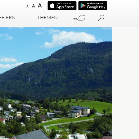
A
A
A
FEIERN
THEMEN