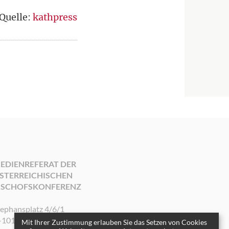
Quelle:
kathpress
EDIENREFERAT DER
STERREICHISCHEN
ISCHOFSKONFERENZ
tephansplatz 4/6/1
-1010 Wien
Mit Ihrer Zustimmung erlauben Sie das Setzen von Cookies