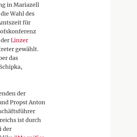
g in Mariazell
 die Wahl des
Amtszeit für
hofskonferenz
 der
Linzer
reter gewählt.
ber das
 Schipka,
enden der
und Propst Anton
schäftsführer
eichs ist durch
i der