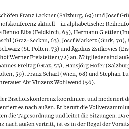
chöfen Franz Lackner (Salzburg, 69) und Josef Gr
hofskonferenz aktuell - in alphabetischer Reihenfo
 Benno Elbs (Feldkirch, 65), Hermann Glettler (In
chl (Graz-Seckau, 63), Josef Marketz (Gurk, 70),
 Schwarz (St. Pölten, 73) und Ägidius Zsifkovics (Ei
chof Werner Freistetter (72) an. Mitglieder sind au
annes Freitag (Graz, 53), Hansjörg Hofer (Salzbur
 Pölten, 59), Franz Scharl (Wien, 68) und Stephan T
ehrerauer Abt Vinzenz Wohlwend (56).
der Bischofskonferenz koordiniert und moderiert
ntiert es nach außen. Er beruft die Vollversammlun
en die Tagesordnung und leitet die Sitzungen. Da e
 nach außen vertritt, ist es in der Regel der Vorsit