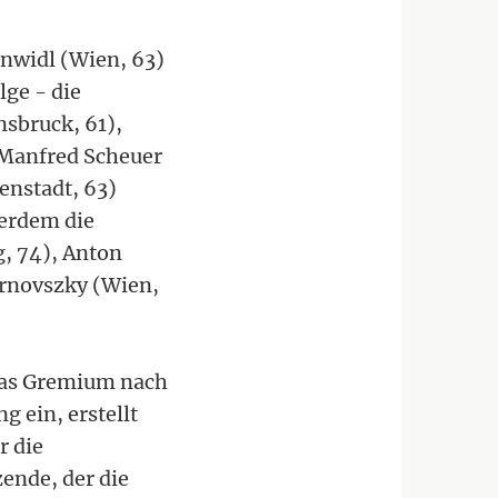
ünwidl (Wien, 63)
lge - die
nsbruck, 61),
 Manfred Scheuer
senstadt, 63)
ßerdem die
g, 74), Anton
urnovszky (Wien,
 das Gremium nach
g ein, erstellt
r die
zende, der die