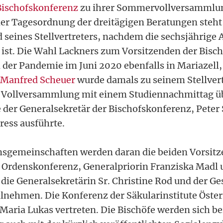
Bischofskonferenz
zu ihrer Sommervollversammlun
r Tagesordnung der dreitägigen Beratungen steht
 seines Stellvertreters, nachdem die sechsjährige 
 ist. Die Wahl Lackners zum Vorsitzenden der Bisc
 der Pandemie im Juni 2020 ebenfalls in Mariazell,
 Manfred Scheuer
wurde damals zu seinem Stellvert
e Vollversammlung mit einem Studiennachmittag ü
 der Generalsekretär der Bischofskonferenz, Peter
ess ausführte.
nsgemeinschaften werden daran die beiden Vorsitz
 Ordenskonferenz, Generalpriorin Franziska Madl 
 die Generalsekretärin Sr. Christine Rod und der Ge
ilnehmen. Die Konferenz der Säkularinstitute Österr
Maria Lukas vertreten. Die Bischöfe werden sich be