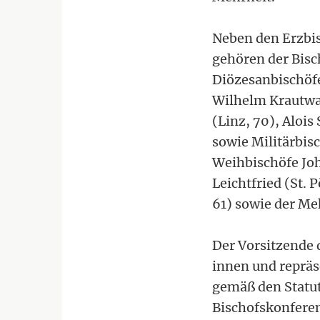
Neben den Erzbis
gehören der Bisc
Diözesanbischöfe
Wilhelm Krautwas
(Linz, 70), Alois
sowie Militärbis
Weihbischöfe Joh
Leichtfried (St.
61) sowie der M
Der Vorsitzende 
innen und repräse
gemäß den Statut
Bischofskonferenz