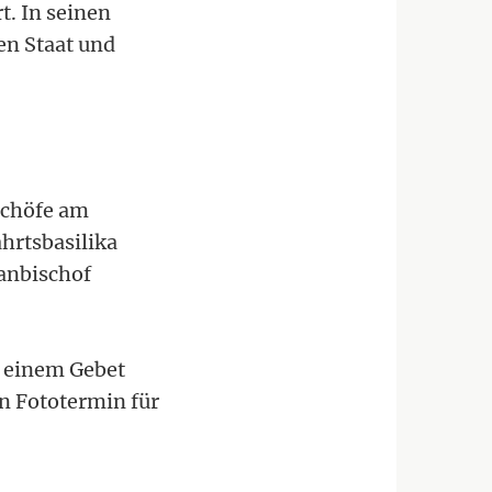
t. In seinen
en Staat und
schöfe am
ahrtsbasilika
sanbischof
t einem Gebet
in Fototermin für