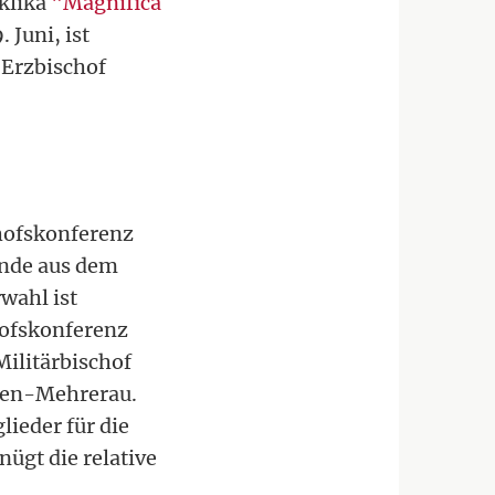
klika
"Magnifica
 Juni, ist
 Erzbischof
chofskonferenz
ende aus dem
wahl ist
hofskonferenz
ilitärbischof
ngen-Mehrerau.
lieder für die
ügt die relative