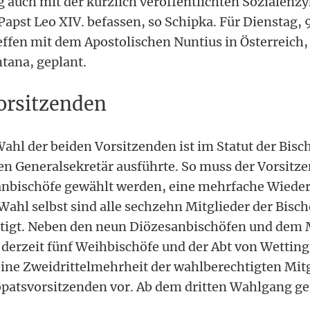
auch mit der kürzlich veröffentlichten Sozialenzy
apst Leo XIV. befassen, so Schipka. Für Dienstag, 9.
ffen mit dem Apostolischen Nuntius in Österreich,
tana, geplant.
orsitzenden
ahl der beiden Vorsitzenden ist im Statut der Bis
ren Generalsekretär ausführte. So muss der Vorsitz
anbischöfe gewählt werden, eine mehrfache Wieder
 Wahl selbst sind alle sechzehn Mitglieder der Bisc
tigt. Neben den neun Diözesanbischöfen und dem M
e derzeit fünf Weihbischöfe und der Abt von Wetti
eine Zweidrittelmehrheit der wahlberechtigten Mitg
atsvorsitzenden vor. Ab dem dritten Wahlgang gen