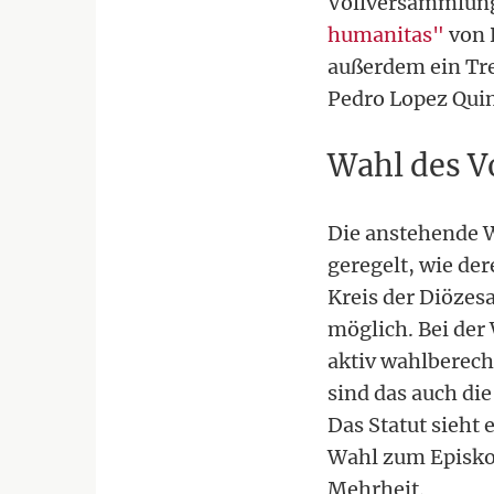
Vollversammlung 
humanitas"
von P
außerdem ein Tre
Pedro Lopez Quin
Wahl des V
Die anstehende W
geregelt, wie de
Kreis der Diözes
möglich. Bei der
aktiv wahlberech
sind das auch di
Das Statut sieht 
Wahl zum Episkop
Mehrheit.