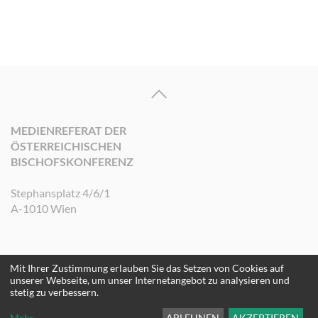
MEDIENREFERAT DER
ÖSTERREICHISCHEN
BISCHOFSKONFERENZ
Stephansplatz 4/6/1
A-1010 Wien
Mit Ihrer Zustimmung erlauben Sie das Setzen von Cookies auf
©2026 Medienreferat der Österreichischen Bischofskonferenz. Alle Rechte
unserer Webseite, um unser Internetangebot zu analysieren und
vorbehalten.
stetig zu verbessern.
Mehr
...
ABLEHNEN
AKZEPTIEREN