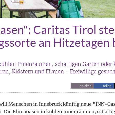
sen": Caritas Tirol ste
ssorte an Hitzetagen 
kühlen Innenräumen, schattigen Gärten oder k
ren, Klöstern und Firmen - Freiwillige gesuc
drucken
teilen
will Menschen in Innsbruck künftig neue "INN-Oa
n. Die Klimaoasen in kühlen Innenräumen, schatti