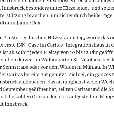
n früh und handelt entschlossen. Deshalb analysi
Innsbruck besonders unter Hitze leidet, und setzen
erstützung brauchen, um sicher durch heiße Tag
dträtin Janine Bex.
 2. österreichischen Hitzeaktionstag, wurde das n
die erste INN-Oase im Caritas-Integrationshaus in
e ist ab sofort jeden Freitag von 10 bis 12 Uhr geöff
stehen derzeit im Widumgarten St. Nikolaus, bei 
r Sennstraße oder vor dem Widum in Mühlau. In Wi
r Caritas bereits gut genutzt. Ziel sei, ein ganzes
nnsbruck aufzubauen, das an möglichst vielen Woc
 September geöffnet hat, teilten Caritas und die S
ind die kühlen Orte an den dort aufgestellten Klap
dt Innsbruck.