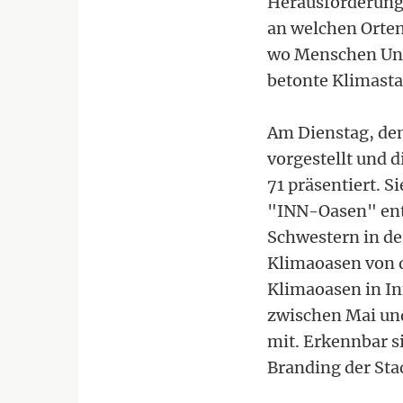
Herausforderunge
an welchen Orten 
wo Menschen Unt
betonte Klimasta
Am Dienstag, dem
vorgestellt und 
71 präsentiert. Si
"INN-Oasen" ent
Schwestern in de
Klimaoasen von de
Klimaoasen in I
zwischen Mai und
mit. Erkennbar s
Branding der Sta