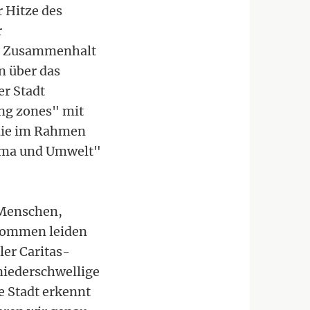
r Hitze des
r
en Zusammenhalt
n über das
er Stadt
ing zones" mit
 die im Rahmen
lima und Umwelt"
e Menschen,
kommen leiden
ler Caritas-
niederschwellige
e Stadt erkennt