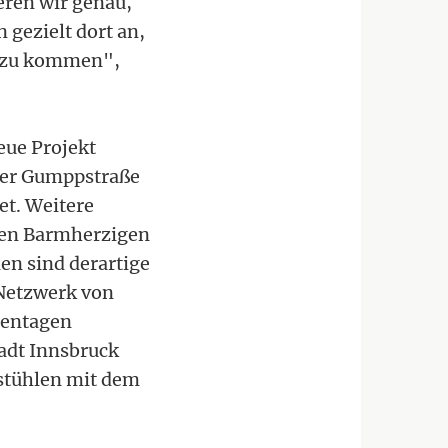
eren wir genau,
 gezielt dort an,
e zu kommen",
eue Projekt
 der Gumppstraße
net. Weitere
den Barmherzigen
en sind derartige
 Netzwerk von
hentagen
tadt Innsbruck
pstühlen mit dem