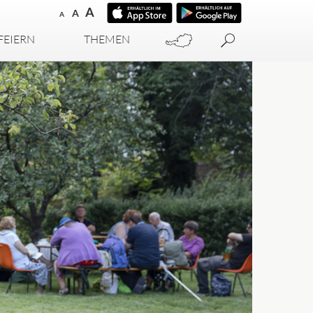
A
A
A
FEIERN
THEMEN