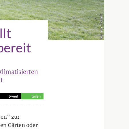
Marlene Fröhlich
llt
bereit
limatisierten
ht
tweet
teilen
sen" zur
gen Gärten oder