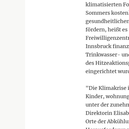
klimatisierten Fo
Sommers kostenlo
gesundheitliche
fördern, heißt e
Freiwilligenzent
Innsbruck finanzi
Trinkwasser- und
des Hitzeaktions
eingerichtet wur
"Die Klimakrise i
Kinder, wohnung
unter der zunehm
Direktorin Elisa
Orte der Abkühlu