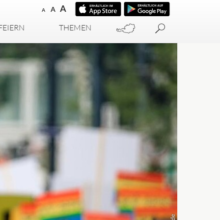
A
A
A
FEIERN
THEMEN