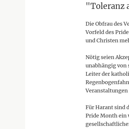
"Toleranz a
Die Obfrau des V
Vorfeld des Prid
und Christen meh
Nötig seien Akze
unabhängig von s
Leiter der katho
Regenbogenfahne
Veranstaltungen 
Für Harant sind 
Pride Month ein 
gesellschaftlic