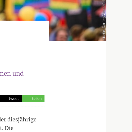
Martin_Darling/ViennaPride
tmen und
tweet
teilen
r diesjährige
t. Die