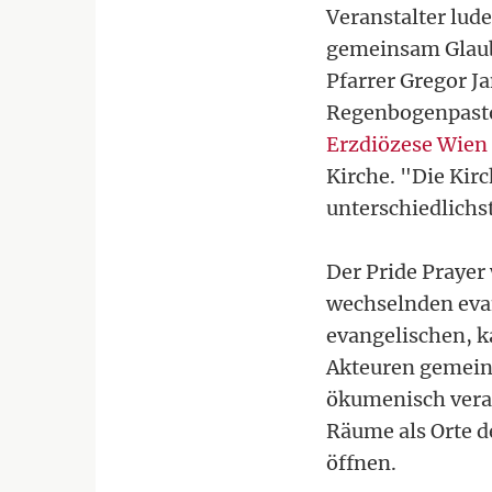
Veranstalter lud
gemeinsam Glaub
Pfarrer Gregor 
Regenbogenpastor
Erzdiözese Wien
Kirche. "Die Kir
unterschiedlichs
Der Pride Prayer
wechselnden evan
evangelischen, k
Akteuren gemeins
ökumenisch veran
Räume als Orte d
öffnen.