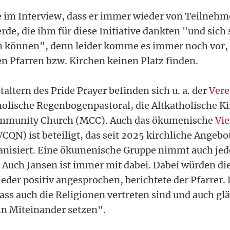
e im Interview, dass er immer wieder von Teilneh
de, die ihm für diese Initiative dankten "und sich 
n können", denn leider komme es immer noch vor, 
n Pfarren bzw. Kirchen keinen Platz finden.
altern des Pride Prayer befinden sich u. a. der
Vere
olische Regenbogenpastoral, die Altkatholische Ki
mmunity Church (MCC). Auch das ökumenische
Vie
CQN) ist beteiligt, das seit 2025 kirchliche Angeb
anisiert. Eine ökumenische Gruppe nimmt auch jede
. Auch Jansen ist immer mit dabei. Dabei würden di
der positiv angesprochen, berichtete der Pfarrer
dass auch die Religionen vertreten sind und auch g
ein Miteinander setzen".