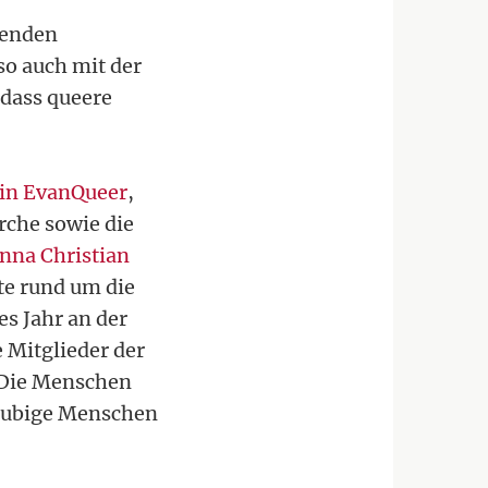
menden
so auch mit der
dass queere
in EvanQueer
,
rche sowie die
nna Christian
ote rund um die
s Jahr an der
e Mitglieder der
. Die Menschen
läubige Menschen