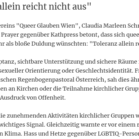
llein reicht nicht aus"
ereins "Queer Glauben Wien", Claudia Marleen Schr
e Prayer gegenüber Kathpress betont, dass sich que
r als bloße Duldung wünschten: "Toleranz allein re
ptanz, sichtbare Unterstützung und sichere Räume 
exueller Orientierung oder Geschlechtsidentität. 
lischen Regenbogenpastoral Österreich, sah dies ähn
n an Kirchen oder die Teilnahme kirchlicher Grup
Ausdruck von Offenheit.
die zunehmenden Aktivitäten kirchlicher Gruppen 
wichtiges Signal. Gleichzeitig warnte er vor einem 
hen Klima. Hass und Hetze gegenüber LGBTIQ-Pers