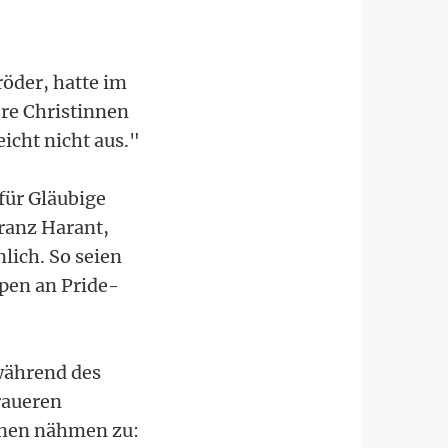
öder, hatte im
ere Christinnen
icht nicht aus."
für Gläubige
Franz Harant,
lich. So seien
pen an Pride-
während des
raueren
onen nähmen zu: