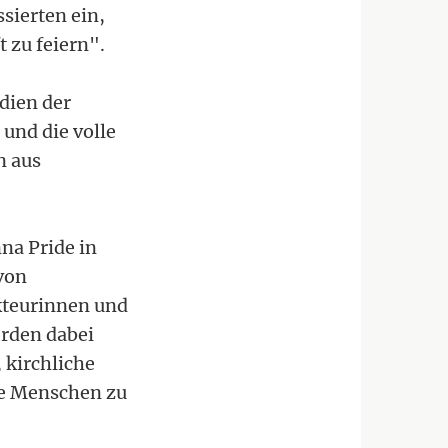
sierten ein,
 zu feiern".
dien der
und die volle
n aus
na Pride in
von
Akteurinnen und
erden dabei
 kirchliche
re Menschen zu