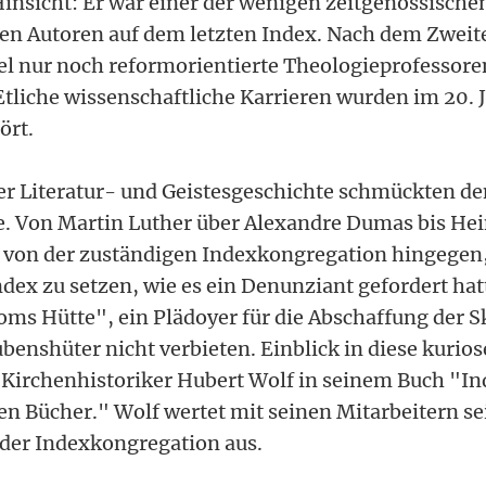
Hinsicht: Er war einer der wenigen zeitgenössische
en Autoren auf dem letzten Index. Nach dem Zweit
el nur noch reformorientierte Theologieprofessore
Etliche wissenschaftliche Karrieren wurden im 20. 
ört.
er Literatur- und Geistesgeschichte schmückten de
e. Von Martin Luther über Alexandre Dumas bis Hei
 von der zuständigen Indexkongregation hingegen
ndex zu setzen, wie es ein Denunziant gefordert hat
s Hütte", ein Plädoyer für die Abschaffung der Sk
benshüter nicht verbieten. Einblick in diese kurios
Kirchenhistoriker Hubert Wolf in seinem Buch "In
en Bücher." Wolf wertet mit seinen Mitarbeitern s
 der Indexkongregation aus.