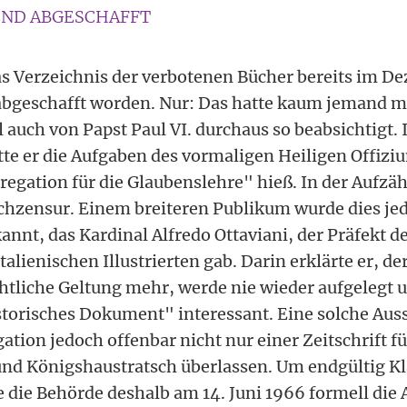
END ABGESCHAFFT
as Verzeichnis der verbotenen Bücher bereits im D
 abgeschafft worden. Nur: Das hatte kaum jemand
 auch von Papst Paul VI. durchaus so beabsichtigt.
te er die Aufgaben des vormaligen Heiligen Offiziu
regation für die Glaubenslehre" hieß. In der Aufzäh
uchzensur. Einem breiteren Publikum wurde dies jed
annt, das Kardinal Alfredo Ottaviani, der Präfekt d
italienischen Illustrierten gab. Darin erklärte er, d
chtliche Geltung mehr, werde nie wieder aufgelegt 
istorisches Dokument" interessant. Eine solche Aus
tion jedoch offenbar nicht nur einer Zeitschrift f
nd Königshaustratsch überlassen. Um endgültig Kl
te die Behörde deshalb am 14. Juni 1966 formell die