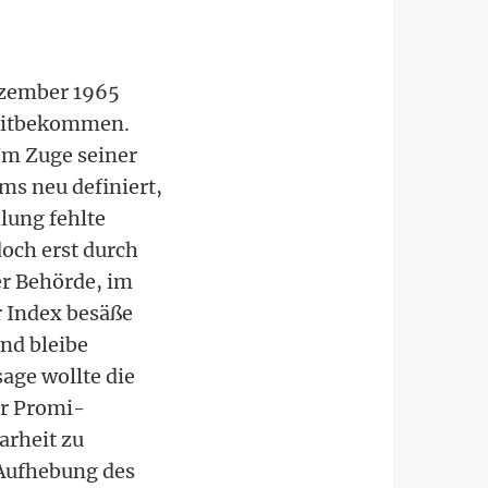
ezember 1965
 mitbekommen.
 Im Zuge seiner
ms neu definiert,
lung fehlte
och erst durch
er Behörde, im
er Index besäße
und bleibe
sage wollte die
ür Promi-
arheit zu
 Aufhebung des