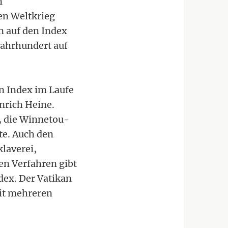
n
en Weltkrieg
n auf den Index
Jahrhundert auf
n Index im Laufe
nrich Heine.
, die Winnetou-
te. Auch den
laverei,
en Verfahren gibt
dex. Der Vatikan
eit mehreren