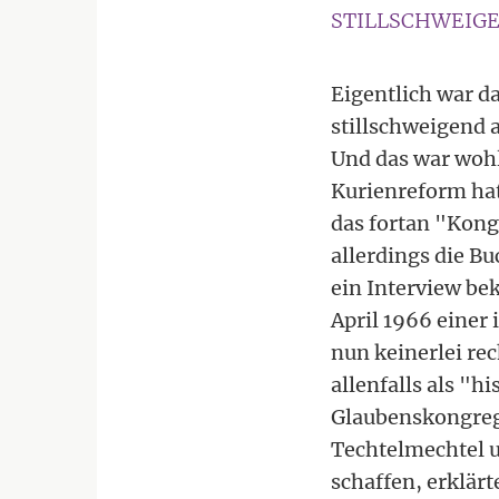
STILLSCHWEIG
Eigentlich war d
stillschweigend
Und das war wohl
Kurienreform hat
das fortan "Kong
allerdings die B
ein Interview bek
April 1966 einer 
nun keinerlei re
allenfalls als "h
Glaubenskongrega
Techtelmechtel u
schaffen, erklär