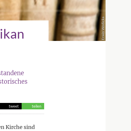
Erwin Wodicka
tikan
standene
storisches
tweet
teilen
en Kirche sind