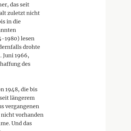
er, das seit
lt zuletzt nicht
s in die
annten
5-1980) lesen
ernfalls drohte
 Juni 1966,
chaffung des
n 1948, die bis
 seit längerem
aus vergangenen
 nicht vorhanden
ahme. Und das