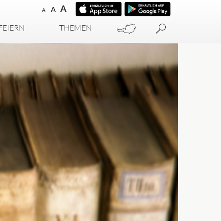
A
A
A
FEIERN
THEMEN