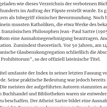
geladen wie dieses Verzeichnis der verbotenen Büch
rhunderts im Auftrag der Päpste erstellt wurde. Es ga
kern als Inbegriff römischer Bevormundung. Noch bi
inein mussten Katholiken, die etwa Werke des bek
 französischen Philosophen Jean-Paul Sartre (190
in Rom eine Ausnahmegenehmigung beantragen. And
ion. Zumindest theoretisch. Vor 50 Jahren, am 14.
ikanische Glaubenskongregation schließlich die Abs
rohibitorum", so der offiziell lateinische Titel.
tel umfasste der Index in seiner letzten Fassung vo
de. Seine praktische Bedeutung war jedoch bereits
 Die meisten der aufgeführten Autoren stammten 
n Buchhandel und Bibliotheken waren sie entweder
zu beschaffen. Der Atheist Sartre bildet eine Ausn