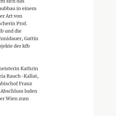
em sich das
aubbau in einem
er Art von
cherin Prof.
lb und die
chmidauer, Gattin
jekte der kfb
isterin Kathrin
ia Rauch-Kallat,
bischof Franz
 Abschluss luden
mer Wien zum