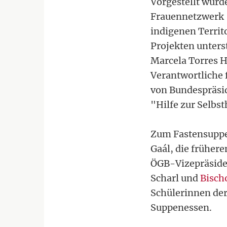
Vorgestellt wurde
Frauennetzwerk 
indigenen Territ
Projekten unters
Marcela Torres H
Verantwortliche 
von Bundespräsid
"Hilfe zur Selbst
Zum Fastensuppe
Gaál, die früher
ÖGB-Vizepräside
Scharl und
Bisch
Schülerinnen de
Suppenessen.