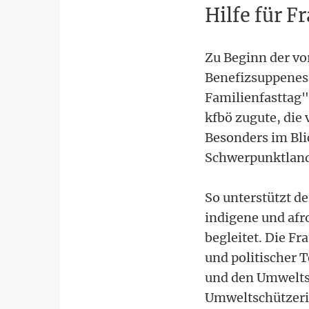
Hilfe für F
Zu Beginn der vo
Benefizsuppenes
Familienfasttag"
kfbö zugute, die
Besonders im Bli
Schwerpunktlan
So unterstützt d
indigene und afr
begleitet. Die F
und politischer 
und den Umweltsc
Umweltschützeri