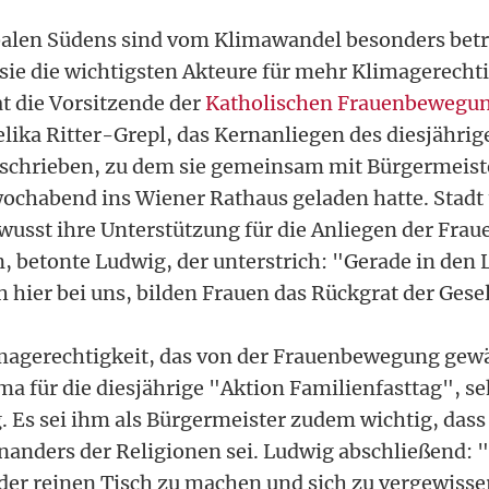
balen Südens sind vom Klimawandel besonders betr
 sie die wichtigsten Akteure für mehr Klimagerechti
t die Vorsitzende der
Katholischen Frauenbewegu
elika Ritter-Grepl, das Kernanliegen des diesjähri
schrieben, zu dem sie gemeinsam mit Bürgermeist
ochabend ins Wiener Rathaus geladen hatte. Stadt
wusst ihre Unterstützung für die Anliegen der Fr
, betonte Ludwig, der unterstrich: "Gerade in den
 hier bei uns, bilden Frauen das Rückgrat der Gesel
agerechtigkeit, das von der Frauenbewegung gew
 für die diesjährige "Aktion Familienfasttag", se
. Es sei ihm als Bürgermeister zudem wichtig, dass
nanders der Religionen sei. Ludwig abschließend: "
der reinen Tisch zu machen und sich zu vergewisse