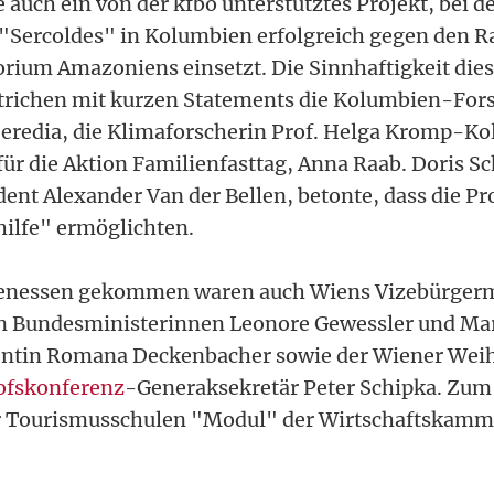
 auch ein von der kfbö unterstütztes Projekt, bei d
"Sercoldes" in Kolumbien erfolgreich gegen den R
orium Amazoniens einsetzt. Die Sinnhaftigkeit dies
trichen mit kurzen Statements die Kolumbien-Fors
eredia, die Klimaforscherin Prof. Helga Kromp-Ko
für die Aktion Familienfasttag, Anna Raab. Doris S
ent Alexander Van der Bellen, betonte, dass die Pro
hilfe" ermöglichten.
nessen gekommen waren auch Wiens Vizebürgerme
en Bundesministerinnen Leonore Gewessler und Mar
ntin Romana Deckenbacher sowie der Wiener Weih
ofskonferenz
-Generaksekretär Peter Schipka. Zum
r Tourismusschulen "Modul" der Wirtschaftskam