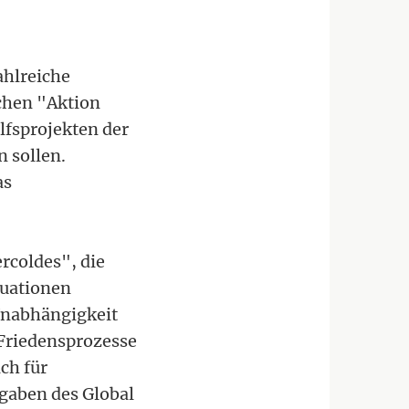
ahlreiche
chen "Aktion
lfsprojekten der
 sollen.
as
rcoldes", die
tuationen
 Unabhängigkeit
 Friedensprozesse
ch für
gaben des Global