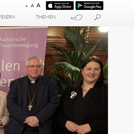
A
A
A
FEIERN
THEMEN