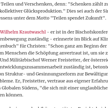
 Teilen und Verschenken, denn: "Schenken zählt zu
kollektiver Glücksproduktion." Dies sei auch der Si
ssens unter dem Motto "Teilen spendet Zukunft".
 Wilhelm Krautwaschl
- er ist in der Bischofskonfer
enbewegung zuständig - erinnerte im Blick auf Kl
enbuch" für Christen: "Schon ganz am Beginn der B
em Menschen die Schöpfung anvertraut ist, um sie
Und Militärbischof Werner Freistetter, der österrei
ntwicklungszusammenarbeit zuständig ist, betonte
n Struktur- und Gesinnungsreform zur Bewältigun
leme. Er, Freistetter, vertraue aus eigener Erfahru
s Globalen Südens, "die sich mit einer unglaublich
zen können.