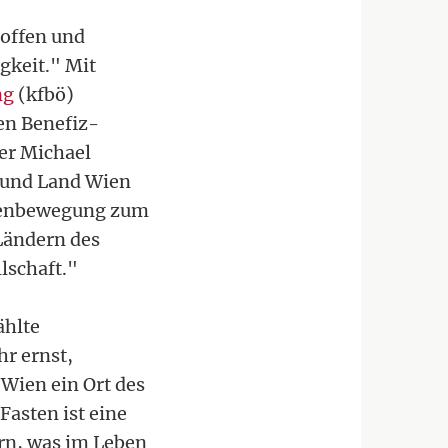
offen und
gkeit." Mit
ng
(kfbö)
gen Benefiz-
er Michael
 und Land Wien
auenbewegung zum
 Ländern des
lschaft."
ählte
hr ernst,
 Wien ein Ort des
Fasten ist eine
rn, was im Leben