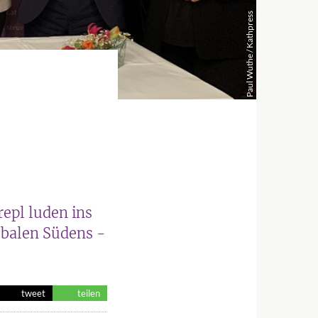
Paul Wuthe / Kathpress
epl luden ins
obalen Südens -
tweet
teilen