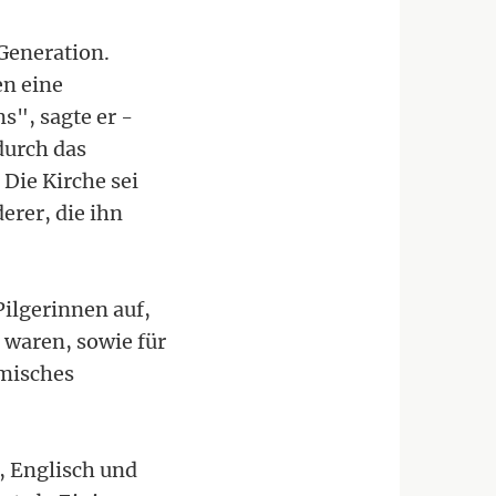
 Generation.
en eine
s", sagte er -
durch das
 Die Kirche sei
erer, die ihn
Pilgerinnen auf,
 waren, sowie für
ömisches
, Englisch und