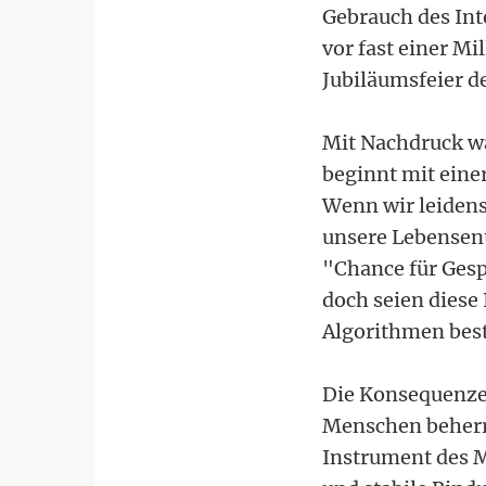
Gebrauch des Int
vor fast einer M
Jubiläumsfeier d
Mit Nachdruck wa
beginnt mit eine
Wenn wir leidens
unsere Lebensent
"Chance für Ges
doch seien diese
Algorithmen best
Die Konsequenzen
Menschen beherr
Instrument des M