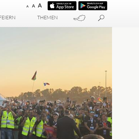
A
A
A
FEIERN
THEMEN