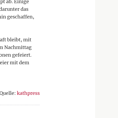
pt ab. Einige
darunter das
hin geschaffen,
ft bleibt, mit
em Nachmittag
onen gefeiert.
feier mit dem
Quelle:
kathpress