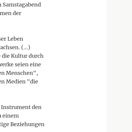
am Samstagabend
hmen der
ser Leben
chsen. (...)
 die Kultur durch
werke seien eine
ren Menschen",
len Medien "die
s Instrument den
u einem
htige Beziehungen