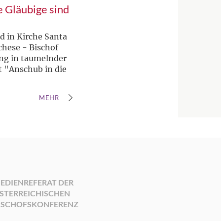
e Gläubige sind
d in Kirche Santa
chese - Bischof
ng in taumelnder
t "Anschub in die
MEHR
EDIENREFERAT DER
STERREICHISCHEN
ISCHOFSKONFERENZ