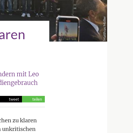
Matthias Möller
laren
ändern mit Leo
ediengebrauch
tweet
teilen
hen zu klaren
m unkritischen