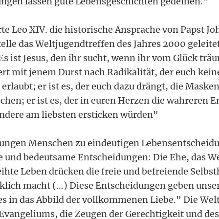
ungen lassen gute Lebensgeschichten gedeihen."
rte Leo XIV. die historische Ansprache von Papst Joh
telle das Weltjugendtreffen des Jahres 2000 geleitet
s ist Jesus, den ihr sucht, wenn ihr vom Glück träumt
ert mit jenem Durst nach Radikalität, der euch kei
rlaubt; er ist es, der euch dazu drängt, die Masken
schen; er ist es, der in euren Herzen die wahreren
 andere am liebsten ersticken würden"
e jungen Menschen zu eindeutigen Lebensentscheid
nde und bedeutsame Entscheidungen: Die Ehe, das 
ihte Leben drücken die freie und befreiende Selbst
cklich macht (...) Diese Entscheidungen geben uns
s in das Abbild der vollkommenen Liebe." Die Wel
Evangeliums, die Zeugen der Gerechtigkeit und des