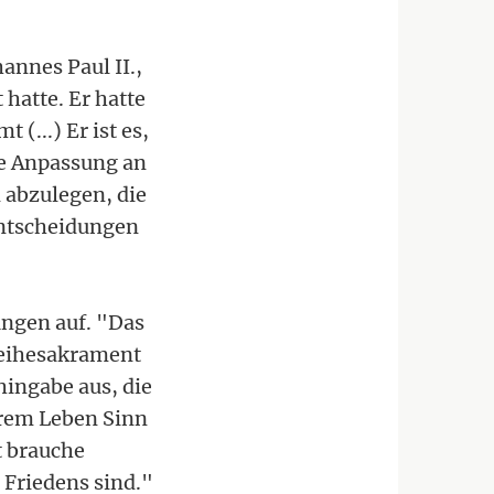
annes Paul II.,
 hatte. Er hatte
 (...) Er ist es,
ne Anpassung an
 abzulegen, die
 Entscheidungen
ungen auf. "Das
Weihesakrament
hingabe aus, die
erem Leben Sinn
t brauche
 Friedens sind."