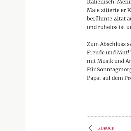
Italienisch. Meh
Male zitierte er
berühmte Zitat a
und ruhelos ist un
Zum Abschluss sag
Freude und Mut!"
mit Musik und An
Für Sonntagmorge
Papst auf dem P
ZURÜCK