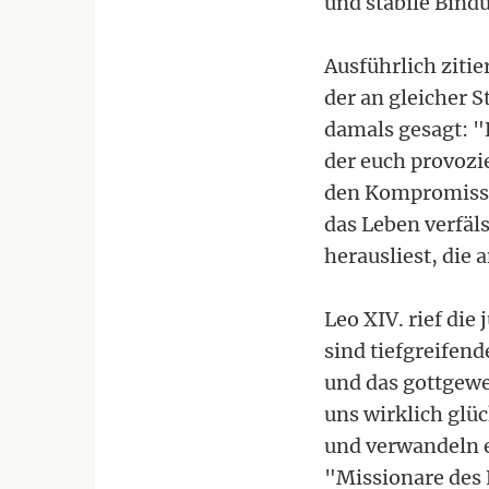
und stabile Bind
Ausführlich zitie
der an gleicher S
damals gesagt: "E
der euch provozi
den Kompromiss e
das Leben verfäl
herausliest, die
Leo XIV. rief di
sind tiefgreife
und das gottgewe
uns wirklich glü
und verwandeln e
"Missionare des 