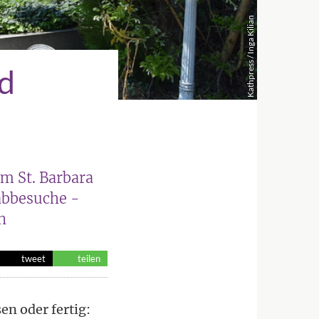
Kathpress / Inga Kilian
nd
m St. Barbara
abbesuche -
n
tweet
teilen
en oder fertig: