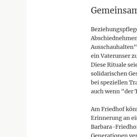
Gemeinsam
Beziehungspfleg
Abschiednehmen,
Ausschauhalten".
ein Vaterunser z
Diese Rituale se
solidarischen Ges
bei speziellen Tr
auch wenn "der T
Am Friedhof könn
Erinnerung an ei
Barbara-Friedhof
Generationen ve