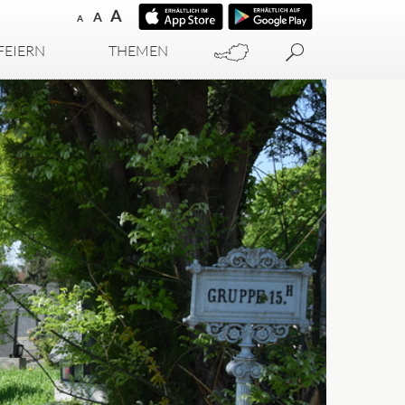
A
A
A
FEIERN
THEMEN