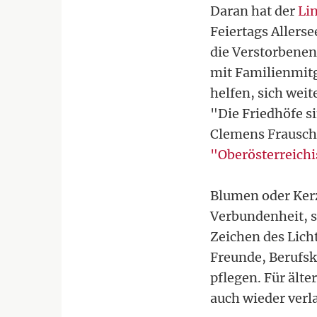
Daran hat der
Li
Feiertags Allerse
die Verstorbenen
mit Familienmitg
helfen, sich wei
"Die Friedhöfe s
Clemens Frausche
"Oberösterreich
Blumen oder Kerze
Verbundenheit, 
Zeichen des Lich
Freunde, Berufsk
pflegen. Für älte
auch wieder verl