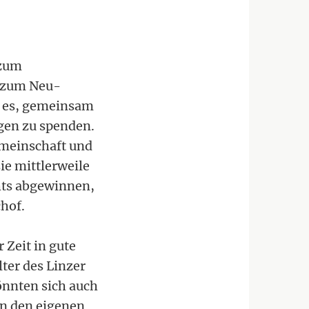
"zum
 zum Neu-
e es, gemeinsam
gen zu spenden.
emeinschaft und
ie mittlerweile
chts abgewinnen,
hof.
 Zeit in gute
ter des Linzer
önnten sich auch
n den eigenen