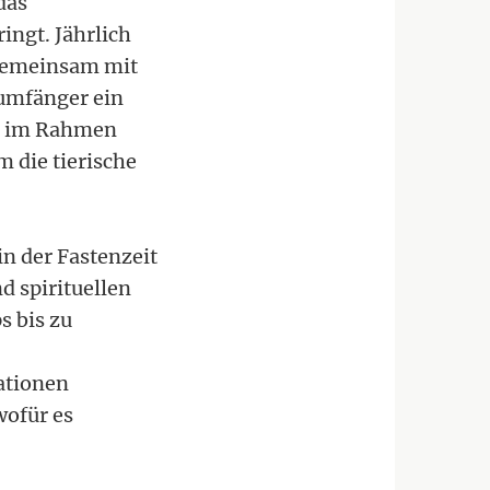
das
ingt. Jährlich
 gemeinsam mit
umfänger ein
en im Rahmen
 die tierische
in der Fastenzeit
d spirituellen
 bis zu
ationen
wofür es