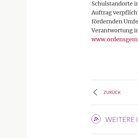
Schulstandorte i
Auftrag verpflic
fördernden Umfel
Verantwortung in
www.ordensgeme
ZURÜCK
WEITERE