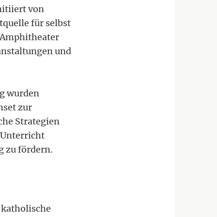
itiiert von
quelle für selbst
t-Amphitheater
ranstaltungen und
rg wurden
nset zur
che Strategien
 Unterricht
g zu fördern.
 katholische