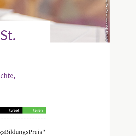
ÖOK/Elisabeth Mayr-Wimmer
St.
echte,
-
tweet
teilen
rgsBildungsPreis"