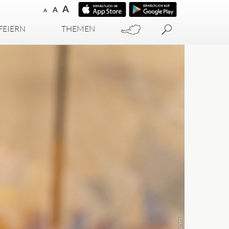
A
A
A
FEIERN
THEMEN