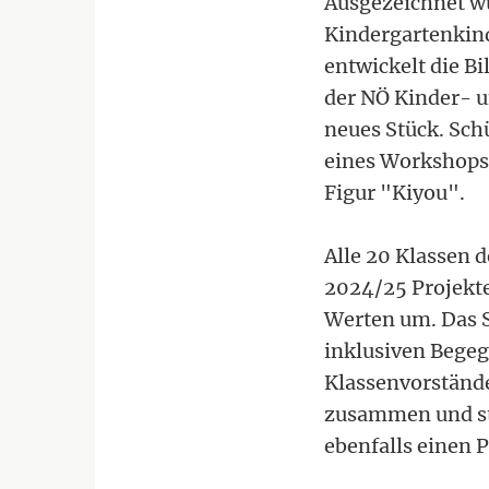
Ausgezeichnet w
Kindergartenkind
entwickelt die B
der NÖ Kinder- 
neues Stück. Sch
eines Workshops 
Figur "Kiyou".
Alle 20 Klassen d
2024/25 Projekte 
Werten um. Das 
inklusiven Begeg
Klassenvorstände
zusammen und st
ebenfalls einen P