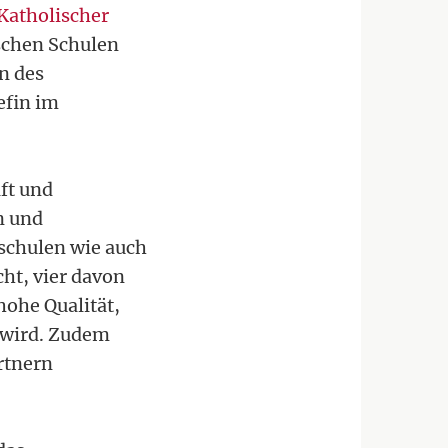
Katholischer
ischen Schulen
n des
efin im
aft und
n und
tschulen wie auch
ht, vier davon
hohe Qualität,
 wird. Zudem
rtnern