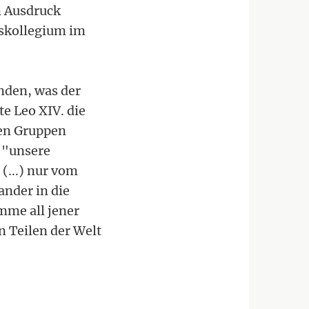
m Ausdruck
lskollegium im
nden, was der
e Leo XIV. die
nen Gruppen
 "unsere
(...) nur vom
nder in die
mme all jener
n Teilen der Welt