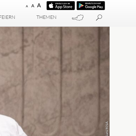
A
A
A
FEIERN
THEMEN