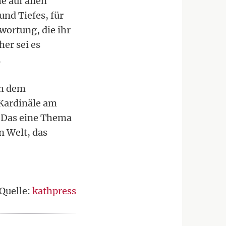
e auf allen
und Tiefes, für
twortung, die ihr
her sei es
.
ch dem
Kardinäle am
t: Das eine Thema
n Welt, das
Quelle:
kathpress