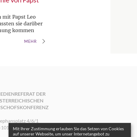
n mit Papst Leo
ussten sie darüber
rdnung kommen
MEHR
EDIENREFERAT DER
STERREICHISCHEN
ISCHOFSKONFERENZ
tephansplatz 4/6/1
-1010 Wien
Mit Ihrer Zustimmung erlauben Sie das Setzen von Cookies
auf unserer Webseite, um unser Internetangebot zu