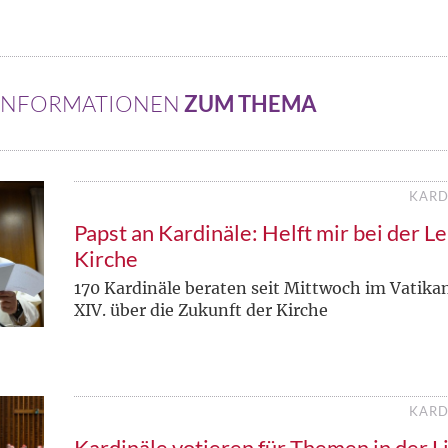
 INFORMATIONEN
ZUM THEMA
KARD
Papst an Kardinäle: Helft mir bei der L
Kirche
170 Kardinäle beraten seit Mittwoch im Vatika
XIV. über die Zukunft der Kirche
KARD
Kardinäle votieren für Themen in der L