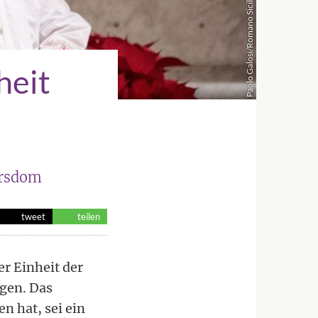
Paolo Galosi/Romano Siciliani/KNA
heit
ersdom
tweet
teilen
er Einheit der
lgen. Das
n hat, sei ein