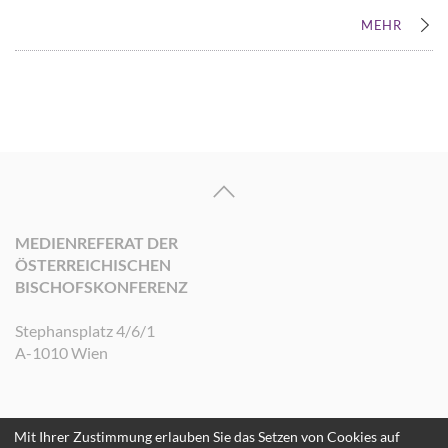
MEHR
MEDIENREFERAT DER
ÖSTERREICHISCHEN
BISCHOFSKONFERENZ
Stephansplatz 4/6/1
A-1010 Wien
Mit Ihrer Zustimmung erlauben Sie das Setzen von Cookies auf
©2026 Medienreferat der Österreichischen Bischofskonferenz. Alle Rechte