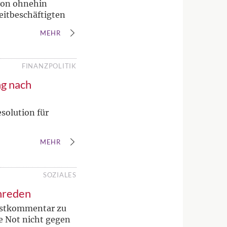
von ohnehin
eitbeschäftigten
MEHR
FINANZPOLITIK
g nach
esolution für
MEHR
SOZIALES
inreden
Gastkommentar zu
e Not nicht gegen