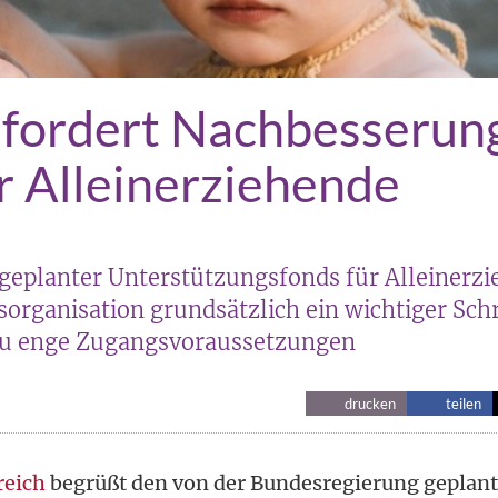
 fordert Nachbesserun
ür Alleinerziehende
geplanter Unterstützungsfonds für Alleinerzi
fsorganisation grundsätzlich ein wichtiger Schr
r zu enge Zugangsvoraussetzungen
drucken
teilen
reich
begrüßt den von der Bundesregierung geplan