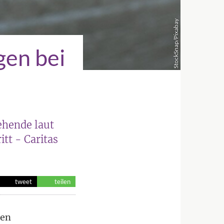
StockSnap/Pixabay
gen bei
ehende laut
itt - Caritas
tweet
teilen
ten