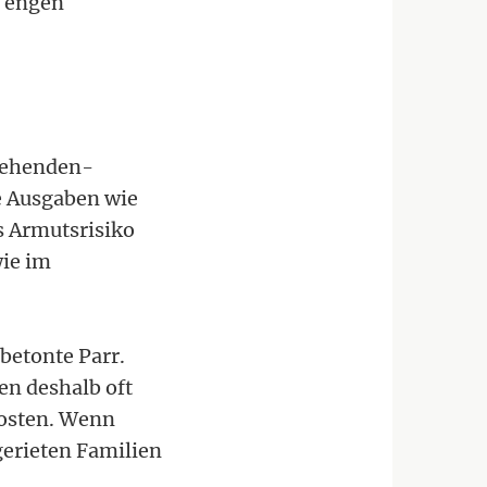
e engen
ziehenden-
e Ausgaben wie
s Armutsrisiko
wie im
betonte Parr.
en deshalb oft
Kosten. Wenn
gerieten Familien