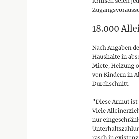
Kritisch seien j
Zugangsvorauss
18.000 All
Nach Angaben der
Haushalte in abs
Miete, Heizung o
von Kindern in A
Durchschnitt.
"Diese Armut ist
Viele Alleinerzi
nur eingeschränk
Unterhaltszahlun
rasch in existenz