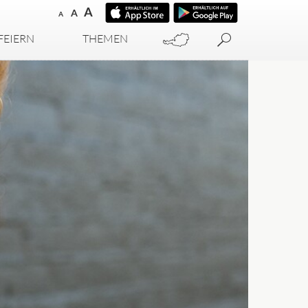
A
A
A
FEIERN
THEMEN