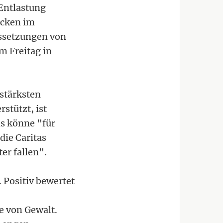
 Entlastung
ücken im
ussetzungen von
m Freitag in
 stärksten
stützt, ist
ds könne "für
die Caritas
er fallen".
. Positiv bewertet
e von Gewalt.