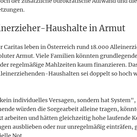
edoch der zusätzliche bürokratische Aufwand und di
etzungen.
einerzieher-Haushalte in Armut
 Caritas leben in Österreich rund 18.000 Alleiner
oluter Armut. Viele Familien könnten grundlegend
der regelmäßige Mahlzeiten kaum finanzieren. Da
lleinerziehenden-Haushalten sei doppelt so hoch 
 kein individuelles Versagen, sondern hat System", 
ehende würden die Sorgearbeit alleine tragen, könnt
t arbeiten und hätten gleichzeitig hohe laufende 
gen ausblieben oder nur unregelmäßig einträfen, 
ielle Not.