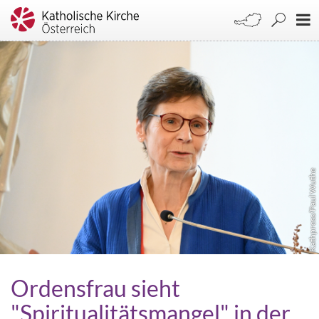
Kathpress/Paul Wuthe
Ordensfrau sieht
"Spiritualitätsmangel" in der